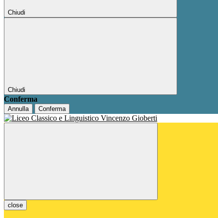
Chiudi
Chiudi
Conferma
Annulla
Conferma
close