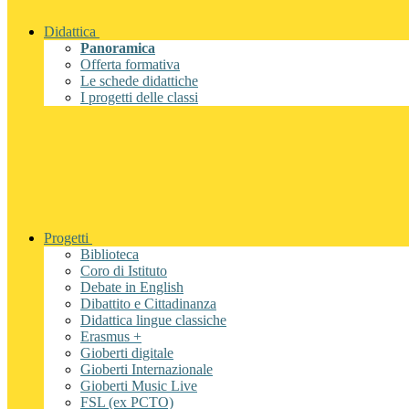
Didattica
Panoramica
Offerta formativa
Le schede didattiche
I progetti delle classi
Progetti
Biblioteca
Coro di Istituto
Debate in English
Dibattito e Cittadinanza
Didattica lingue classiche
Erasmus +
Gioberti digitale
Gioberti Internazionale
Gioberti Music Live
FSL (ex PCTO)