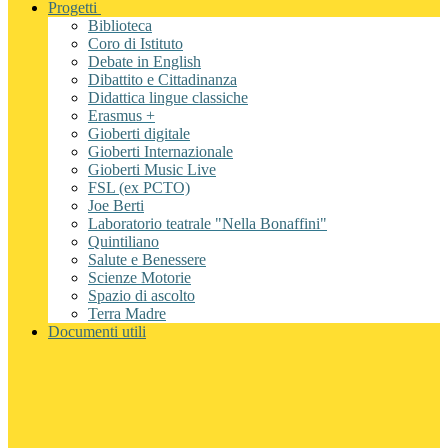
Progetti
Biblioteca
Coro di Istituto
Debate in English
Dibattito e Cittadinanza
Didattica lingue classiche
Erasmus +
Gioberti digitale
Gioberti Internazionale
Gioberti Music Live
FSL (ex PCTO)
Joe Berti
Laboratorio teatrale "Nella Bonaffini"
Quintiliano
Salute e Benessere
Scienze Motorie
Spazio di ascolto
Terra Madre
Documenti utili