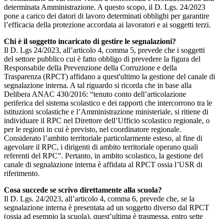
determinata Amministrazione. A questo scopo, il D. Lgs. 24/2023
pone a carico dei datori di lavoro determinati obblighi per garantire
l’efficacia della protezione accordata ai lavoratori e ai soggetti terzi.
Chi è il soggetto incaricato di gestire le segnalazioni?
Il D. Lgs 24/2023, all’articolo 4, comma 5, prevede che i soggetti
del settore pubblico cui è fatto obbligo di prevedere la figura del
Responsabile della Prevenzione della Corruzione e della
Trasparenza (RPCT) affidano a quest'ultimo la gestione del canale di
segnalazione interna. A tal riguardo si ricorda che in base alla
Delibera ANAC 430/2016: “tenuto conto dell’articolazione
periferica del sistema scolastico e dei rapporti che intercorrono tra le
istituzioni scolastiche e l’Amministrazione ministeriale, si ritiene di
individuare il RPC nel Direttore dell’Ufficio scolastico regionale, o
per le regioni in cui è previsto, nel coordinatore regionale.
Considerato l’ambito territoriale particolarmente esteso, al fine di
agevolare il RPC, i dirigenti di ambito territoriale operano quali
referenti del RPC”. Pertanto, in ambito scolastico, la gestione del
canale di segnalazione interna è affidata al RPCT ossia l’USR di
riferimento.
Cosa succede se scrivo direttamente alla scuola?
Il D. Lgs. 24/2023, all’articolo 4, comma 6, prevede che, se la
segnalazione interna è presentata ad un soggetto diverso dal RPCT
(ossia ad esempio la scuola), quest’ultima è trasmessa, entro sette