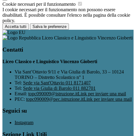
Cookie necessari per il funzionamento
I cookie necessari per il funzionamento non possono essere
disabilitati. È possibile consultare l'elenco nella pagina della cookie
policy.
Accetta tutti
Salva le preferenze
Liceo Classico e Linguistico Vincenzo Gioberti
Contatti
Liceo Classico e Linguistico Vincenzo Gioberti
Via Sant’Ottavio 9/11 e Via Giulia di Barolo, 33 – 10124
TORINO – Distretto Scolastico n° 1
Tel:
Sede via Sant'Ottavio 011 8171407
Tel:
Sede via Giulia di Barolo 011 882701
Email:
topc090009@istruzione.it
Link per inviare una mail
PEC:
topc090009@pec.istruzione.it
Link per inviare una mail
Seguici su
Instagram
Sezione Link Utili