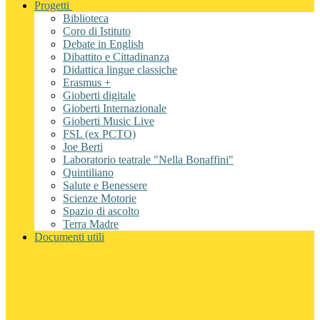
Progetti
Biblioteca
Coro di Istituto
Debate in English
Dibattito e Cittadinanza
Didattica lingue classiche
Erasmus +
Gioberti digitale
Gioberti Internazionale
Gioberti Music Live
FSL (ex PCTO)
Joe Berti
Laboratorio teatrale "Nella Bonaffini"
Quintiliano
Salute e Benessere
Scienze Motorie
Spazio di ascolto
Terra Madre
Documenti utili