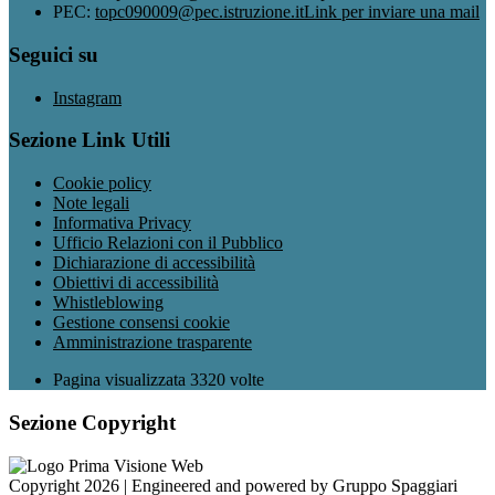
PEC:
topc090009@pec.istruzione.it
Link per inviare una mail
Seguici su
Instagram
Sezione Link Utili
Cookie policy
Note legali
Informativa Privacy
Ufficio Relazioni con il Pubblico
Dichiarazione di accessibilità
Obiettivi di accessibilità
Whistleblowing
Gestione consensi cookie
Amministrazione trasparente
Pagina visualizzata
3320
volte
Sezione Copyright
Copyright 2026 | Engineered and powered by Gruppo Spaggiari