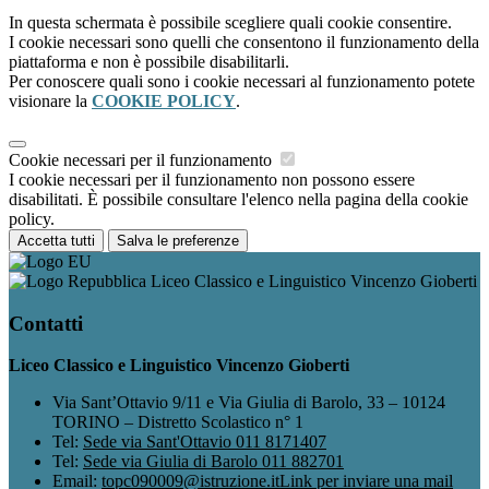
In questa schermata è possibile scegliere quali cookie consentire.
I cookie necessari sono quelli che consentono il funzionamento della
piattaforma e non è possibile disabilitarli.
Per conoscere quali sono i cookie necessari al funzionamento potete
visionare la
COOKIE POLICY
.
Cookie necessari per il funzionamento
I cookie necessari per il funzionamento non possono essere
disabilitati. È possibile consultare l'elenco nella pagina della cookie
policy.
Accetta tutti
Salva le preferenze
Liceo Classico e Linguistico Vincenzo Gioberti
Contatti
Liceo Classico e Linguistico Vincenzo Gioberti
Via Sant’Ottavio 9/11 e Via Giulia di Barolo, 33 – 10124
TORINO – Distretto Scolastico n° 1
Tel:
Sede via Sant'Ottavio 011 8171407
Tel:
Sede via Giulia di Barolo 011 882701
Email:
topc090009@istruzione.it
Link per inviare una mail