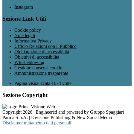
Instagram
Sezione Link Utili
Cookie policy
Note legali
Informativa Privacy
Ufficio Relazioni con il Pubblico
Dichiarazione di accessibilità
Obiettivi di accessibilità
Whistleblowing
Gestione consensi cookie
Amministrazione trasparente
Pagina visualizzata
1674
volte
Sezione Copyright
Copyright 2026 | Engineered and powered by Gruppo Spaggiari
Parma S.p.A. | Divisione Publishing & New Social Media
Disclaimer trattamento dati personali