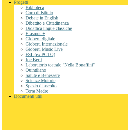
Progetti
Biblioteca
Coro di Istituto
Debate in English
Dibattito e Cittadinanza
Didattica lingue classiche
Erasmus +
Gioberti digitale
Gioberti Internazionale
Gioberti Music Live
FSL (ex PCTO)
Joe Berti
Laboratorio teatrale "Nella Bonaffini"
Quintiliano
Salute e Benessere
Scienze Motorie
Spazio di ascolto
Terra Madre
Documenti utili