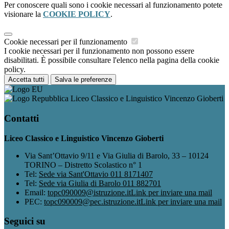
Per conoscere quali sono i cookie necessari al funzionamento potete
visionare la
COOKIE POLICY
.
Cookie necessari per il funzionamento
I cookie necessari per il funzionamento non possono essere
disabilitati. È possibile consultare l'elenco nella pagina della cookie
policy.
Accetta tutti
Salva le preferenze
Liceo Classico e Linguistico Vincenzo Gioberti
Contatti
Liceo Classico e Linguistico Vincenzo Gioberti
Via Sant’Ottavio 9/11 e Via Giulia di Barolo, 33 – 10124
TORINO – Distretto Scolastico n° 1
Tel:
Sede via Sant'Ottavio 011 8171407
Tel:
Sede via Giulia di Barolo 011 882701
Email:
topc090009@istruzione.it
Link per inviare una mail
PEC:
topc090009@pec.istruzione.it
Link per inviare una mail
Seguici su