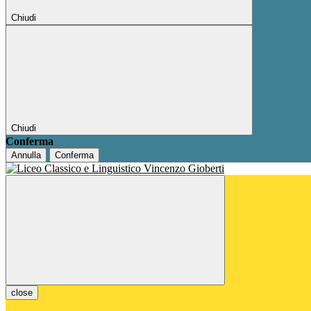
Chiudi
Chiudi
Conferma
Annulla
Conferma
close