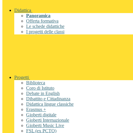
Didattica
Panoramica
Offerta formativa
Le schede didattiche
I progetti delle classi
Progetti
Biblioteca
Coro di Istituto
Debate in English
Dibattito e Cittadinanza
Didattica lingue classiche
Erasmus +
Gioberti digitale
Gioberti Internazionale
Gioberti Music Live
FSL (ex PCTO)