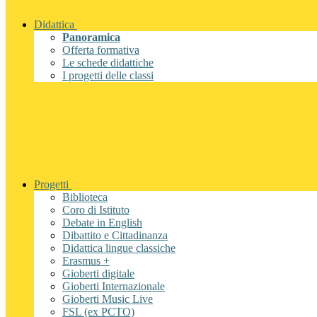
Didattica
Panoramica
Offerta formativa
Le schede didattiche
I progetti delle classi
Progetti
Biblioteca
Coro di Istituto
Debate in English
Dibattito e Cittadinanza
Didattica lingue classiche
Erasmus +
Gioberti digitale
Gioberti Internazionale
Gioberti Music Live
FSL (ex PCTO)