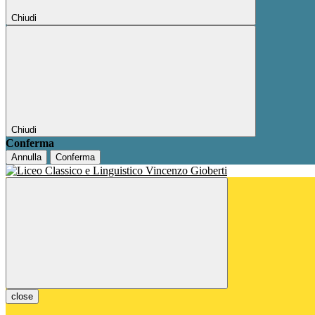
Chiudi
Chiudi
Conferma
Annulla
Conferma
close