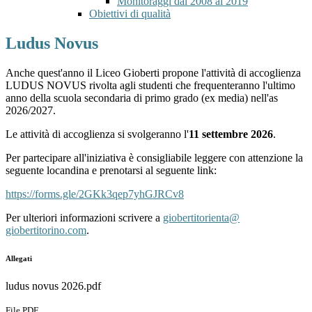
Monitoraggi dal 2008 al 2019
Obiettivi di qualità
Ludus Novus
Anche quest'anno il Liceo Gioberti propone l'attività di accoglienza
LUDUS NOVUS rivolta agli studenti che
frequenteranno
l'ultimo
anno della scuola secondaria di primo grado (ex media)
nell'as
2026/2027.
Le attività di accoglienza si svolgeranno l'
11 settembre 2026
.
Per partecipare all'iniziativa è consigliabile leggere con attenzione la
seguente locandina e prenotarsi al seguente link:
https://forms.gle/
2GKk3qep7yhGJRCv8
Per ulteriori informazioni scrivere a
giobertitorienta@
giobertitorino.com
.
Allegati
ludus novus 2026.pdf
File PDF