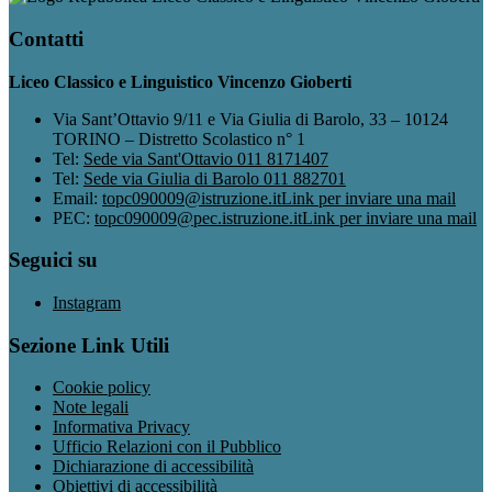
Contatti
Liceo Classico e Linguistico Vincenzo Gioberti
Via Sant’Ottavio 9/11 e Via Giulia di Barolo, 33 – 10124
TORINO – Distretto Scolastico n° 1
Tel:
Sede via Sant'Ottavio 011 8171407
Tel:
Sede via Giulia di Barolo 011 882701
Email:
topc090009@istruzione.it
Link per inviare una mail
PEC:
topc090009@pec.istruzione.it
Link per inviare una mail
Seguici su
Instagram
Sezione Link Utili
Cookie policy
Note legali
Informativa Privacy
Ufficio Relazioni con il Pubblico
Dichiarazione di accessibilità
Obiettivi di accessibilità