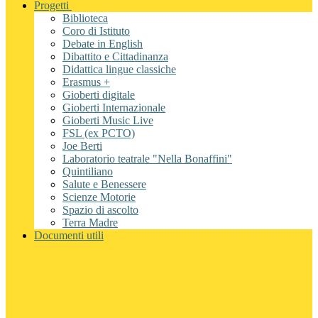
Progetti
Biblioteca
Coro di Istituto
Debate in English
Dibattito e Cittadinanza
Didattica lingue classiche
Erasmus +
Gioberti digitale
Gioberti Internazionale
Gioberti Music Live
FSL (ex PCTO)
Joe Berti
Laboratorio teatrale "Nella Bonaffini"
Quintiliano
Salute e Benessere
Scienze Motorie
Spazio di ascolto
Terra Madre
Documenti utili