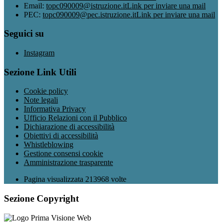
Email:
topc090009@istruzione.it
Link per inviare una mail
PEC:
topc090009@pec.istruzione.it
Link per inviare una mail
Seguici su
Instagram
Sezione Link Utili
Cookie policy
Note legali
Informativa Privacy
Ufficio Relazioni con il Pubblico
Dichiarazione di accessibilità
Obiettivi di accessibilità
Whistleblowing
Gestione consensi cookie
Amministrazione trasparente
Pagina visualizzata
213968
volte
Sezione Copyright