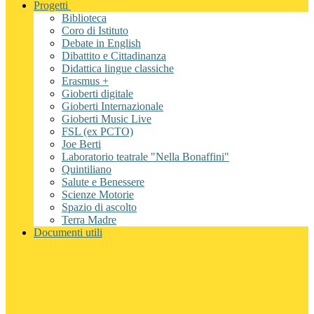
Progetti
Biblioteca
Coro di Istituto
Debate in English
Dibattito e Cittadinanza
Didattica lingue classiche
Erasmus +
Gioberti digitale
Gioberti Internazionale
Gioberti Music Live
FSL (ex PCTO)
Joe Berti
Laboratorio teatrale "Nella Bonaffini"
Quintiliano
Salute e Benessere
Scienze Motorie
Spazio di ascolto
Terra Madre
Documenti utili