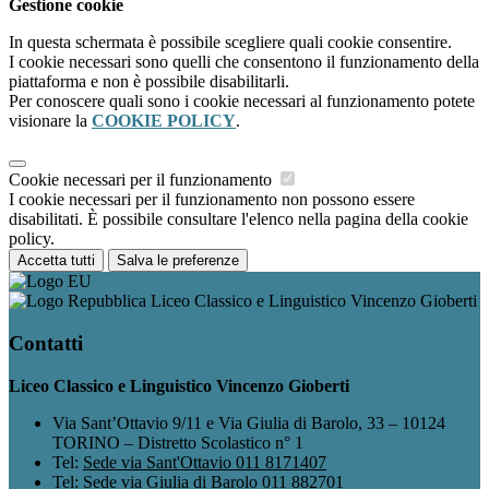
Gestione cookie
In questa schermata è possibile scegliere quali cookie consentire.
I cookie necessari sono quelli che consentono il funzionamento della
piattaforma e non è possibile disabilitarli.
Per conoscere quali sono i cookie necessari al funzionamento potete
visionare la
COOKIE POLICY
.
Cookie necessari per il funzionamento
I cookie necessari per il funzionamento non possono essere
disabilitati. È possibile consultare l'elenco nella pagina della cookie
policy.
Accetta tutti
Salva le preferenze
Liceo Classico e Linguistico Vincenzo Gioberti
Contatti
Liceo Classico e Linguistico Vincenzo Gioberti
Via Sant’Ottavio 9/11 e Via Giulia di Barolo, 33 – 10124
TORINO – Distretto Scolastico n° 1
Tel:
Sede via Sant'Ottavio 011 8171407
Tel:
Sede via Giulia di Barolo 011 882701