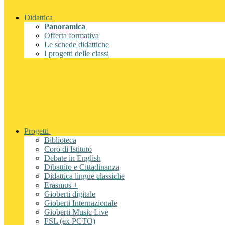
Didattica
Panoramica
Offerta formativa
Le schede didattiche
I progetti delle classi
Progetti
Biblioteca
Coro di Istituto
Debate in English
Dibattito e Cittadinanza
Didattica lingue classiche
Erasmus +
Gioberti digitale
Gioberti Internazionale
Gioberti Music Live
FSL (ex PCTO)