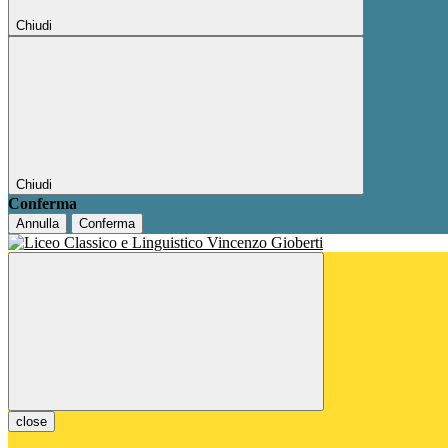
Chiudi
Chiudi
Conferma
Annulla
Conferma
close