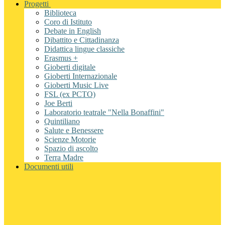
Progetti
Biblioteca
Coro di Istituto
Debate in English
Dibattito e Cittadinanza
Didattica lingue classiche
Erasmus +
Gioberti digitale
Gioberti Internazionale
Gioberti Music Live
FSL (ex PCTO)
Joe Berti
Laboratorio teatrale "Nella Bonaffini"
Quintiliano
Salute e Benessere
Scienze Motorie
Spazio di ascolto
Terra Madre
Documenti utili