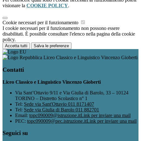
visionare la
COOKIE POLICY
.
Cookie necessari per il funzionamento
I cookie necessari per il funzionamento non possono essere
disabilitati. È possibile consultare l'elenco nella pagina della cookie
policy.
Accetta tutti
Salva le preferenze
Liceo Classico e Linguistico Vincenzo Gioberti
Contatti
Liceo Classico e Linguistico Vincenzo Gioberti
Via Sant’Ottavio 9/11 e Via Giulia di Barolo, 33 – 10124
TORINO – Distretto Scolastico n° 1
Tel:
Sede via Sant'Ottavio 011 8171407
Tel:
Sede via Giulia di Barolo 011 882701
Email:
topc090009@istruzione.it
Link per inviare una mail
PEC:
topc090009@pec.istruzione.it
Link per inviare una mail
Seguici su