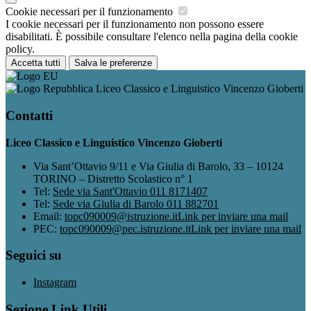
Cookie necessari per il funzionamento
I cookie necessari per il funzionamento non possono essere
disabilitati. È possibile consultare l'elenco nella pagina della cookie
policy.
Accetta tutti
Salva le preferenze
Liceo Classico e Linguistico Vincenzo Gioberti
Contatti
Liceo Classico e Linguistico Vincenzo Gioberti
Via Sant’Ottavio 9/11 e Via Giulia di Barolo, 33 – 10124
TORINO – Distretto Scolastico n° 1
Tel:
Sede via Sant'Ottavio 011 8171407
Tel:
Sede via Giulia di Barolo 011 882701
Email:
topc090009@istruzione.it
Link per inviare una mail
PEC:
topc090009@pec.istruzione.it
Link per inviare una mail
Seguici su
Instagram
Sezione Link Utili