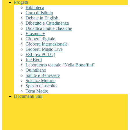
Progetti
Biblioteca
Coro di Istituto
Debate in English
Dibattito e Cittadinanza
Didattica lingue classiche
Erasmus +
Gioberti digitale
Gioberti Internazionale
Gioberti Music Live
FSL (ex PCTO)
Joe Berti
Laboratorio teatrale "Nella Bonaffini"
Quintiliano
Salute e Benessere
Scienze Motorie
Spazio di ascolto
Terra Madre
Documenti utili