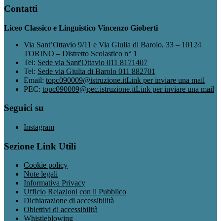
Contatti
Liceo Classico e Linguistico Vincenzo Gioberti
Via Sant’Ottavio 9/11 e Via Giulia di Barolo, 33 – 10124
TORINO – Distretto Scolastico n° 1
Tel:
Sede via Sant'Ottavio 011 8171407
Tel:
Sede via Giulia di Barolo 011 882701
Email:
topc090009@istruzione.it
Link per inviare una mail
PEC:
topc090009@pec.istruzione.it
Link per inviare una mail
Seguici su
Instagram
Sezione Link Utili
Cookie policy
Note legali
Informativa Privacy
Ufficio Relazioni con il Pubblico
Dichiarazione di accessibilità
Obiettivi di accessibilità
Whistleblowing