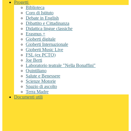
Progetti
Biblioteca
Coro di Istituto
Debate in English
Dibattito e Cittadinanza
Didattica lingue classiche
Erasmus +
Gioberti digitale
Gioberti Internazionale
Gioberti Music Live
FSL (ex PCTO)
Joe Berti
Laboratorio teatrale "Nella Bonaffini"
Quintiliano
Salute e Benessere
Scienze Motorie
Spazio di ascolto
Terra Madre
Documenti utili