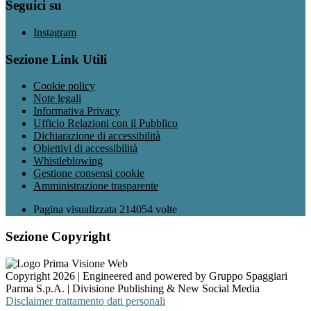
Seguici su
Instagram
Sezione Link Utili
Cookie policy
Note legali
Informativa Privacy
Ufficio Relazioni con il Pubblico
Dichiarazione di accessibilità
Obiettivi di accessibilità
Whistleblowing
Gestione consensi cookie
Amministrazione trasparente
Pagina visualizzata
214054
volte
Sezione Copyright
Copyright 2026 | Engineered and powered by Gruppo Spaggiari
Parma S.p.A. | Divisione Publishing & New Social Media
Disclaimer trattamento dati personali