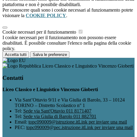
piattaforma e non è possibile disabilitarli.
Per conoscere quali sono i cookie necessari al funzionamento potete
visionare la
COOKIE POLICY
.
Cookie necessari per il funzionamento
I cookie necessari per il funzionamento non possono essere
disabilitati. È possibile consultare l'elenco nella pagina della cookie
policy.
Accetta tutti
Salva le preferenze
Liceo Classico e Linguistico Vincenzo Gioberti
Contatti
Liceo Classico e Linguistico Vincenzo Gioberti
Via Sant’Ottavio 9/11 e Via Giulia di Barolo, 33 – 10124
TORINO – Distretto Scolastico n° 1
Tel:
Sede via Sant'Ottavio 011 8171407
Tel:
Sede via Giulia di Barolo 011 882701
Email:
topc090009@istruzione.it
Link per inviare una mail
PEC:
topc090009@pec.istruzione.it
Link per inviare una mail