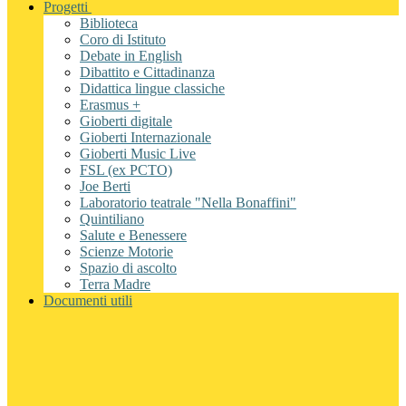
Progetti
Biblioteca
Coro di Istituto
Debate in English
Dibattito e Cittadinanza
Didattica lingue classiche
Erasmus +
Gioberti digitale
Gioberti Internazionale
Gioberti Music Live
FSL (ex PCTO)
Joe Berti
Laboratorio teatrale "Nella Bonaffini"
Quintiliano
Salute e Benessere
Scienze Motorie
Spazio di ascolto
Terra Madre
Documenti utili