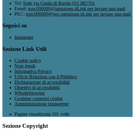
Tel:
Sede via Giulia di Barolo 011 882701
Email:
topc090009@istruzione.it
Link per inviare una mail
PEC:
topc090009@pec.istruzione.it
Link per inviare una mail
Seguici su
Instagram
Sezione Link Utili
Cookie policy
Note legali
Informativa Privacy
Ufficio Relazioni con il Pubblico
Dichiarazione di accessibilità
Obiettivi di accessibilità
Whistleblowing
Gestione consensi cookie
Amministrazione trasparente
Pagina visualizzata
101
volte
Sezione Copyright