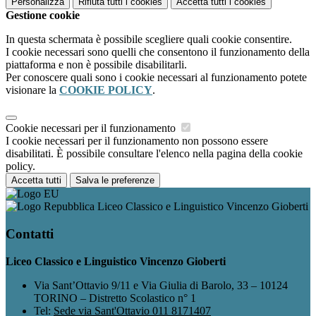
Personalizza
Rifiuta tutti
i cookies
Accetta tutti
i cookies
Gestione cookie
In questa schermata è possibile scegliere quali cookie consentire.
I cookie necessari sono quelli che consentono il funzionamento della
piattaforma e non è possibile disabilitarli.
Per conoscere quali sono i cookie necessari al funzionamento potete
visionare la
COOKIE POLICY
.
Cookie necessari per il funzionamento
I cookie necessari per il funzionamento non possono essere
disabilitati. È possibile consultare l'elenco nella pagina della cookie
policy.
Accetta tutti
Salva le preferenze
Liceo Classico e Linguistico Vincenzo Gioberti
Contatti
Liceo Classico e Linguistico Vincenzo Gioberti
Via Sant’Ottavio 9/11 e Via Giulia di Barolo, 33 – 10124
TORINO – Distretto Scolastico n° 1
Tel:
Sede via Sant'Ottavio 011 8171407