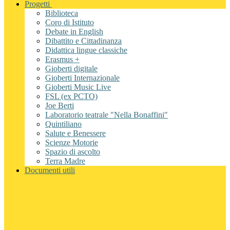
Progetti
Biblioteca
Coro di Istituto
Debate in English
Dibattito e Cittadinanza
Didattica lingue classiche
Erasmus +
Gioberti digitale
Gioberti Internazionale
Gioberti Music Live
FSL (ex PCTO)
Joe Berti
Laboratorio teatrale "Nella Bonaffini"
Quintiliano
Salute e Benessere
Scienze Motorie
Spazio di ascolto
Terra Madre
Documenti utili