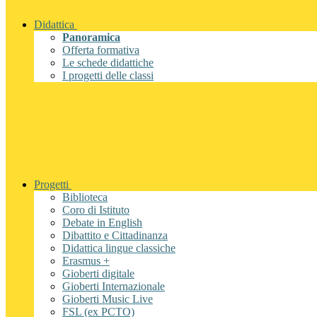
Didattica
Panoramica
Offerta formativa
Le schede didattiche
I progetti delle classi
Progetti
Biblioteca
Coro di Istituto
Debate in English
Dibattito e Cittadinanza
Didattica lingue classiche
Erasmus +
Gioberti digitale
Gioberti Internazionale
Gioberti Music Live
FSL (ex PCTO)