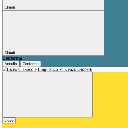
Chiudi
Chiudi
Conferma
Annulla
Conferma
close