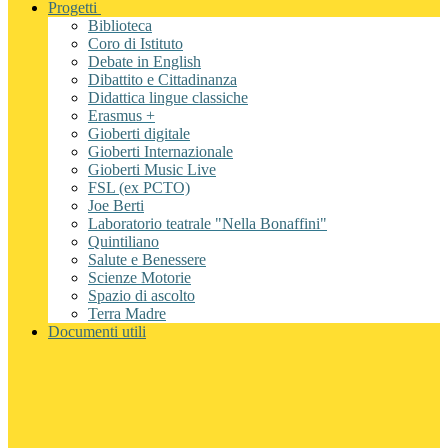
Progetti
Biblioteca
Coro di Istituto
Debate in English
Dibattito e Cittadinanza
Didattica lingue classiche
Erasmus +
Gioberti digitale
Gioberti Internazionale
Gioberti Music Live
FSL (ex PCTO)
Joe Berti
Laboratorio teatrale "Nella Bonaffini"
Quintiliano
Salute e Benessere
Scienze Motorie
Spazio di ascolto
Terra Madre
Documenti utili