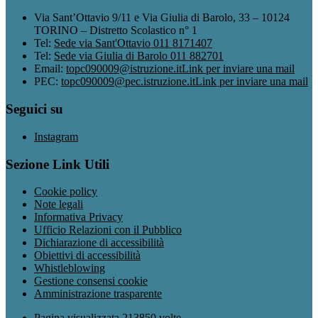
Via Sant’Ottavio 9/11 e Via Giulia di Barolo, 33 – 10124
TORINO – Distretto Scolastico n° 1
Tel:
Sede via Sant'Ottavio 011 8171407
Tel:
Sede via Giulia di Barolo 011 882701
Email:
topc090009@istruzione.it
Link per inviare una mail
PEC:
topc090009@pec.istruzione.it
Link per inviare una mail
Seguici su
Instagram
Sezione Link Utili
Cookie policy
Note legali
Informativa Privacy
Ufficio Relazioni con il Pubblico
Dichiarazione di accessibilità
Obiettivi di accessibilità
Whistleblowing
Gestione consensi cookie
Amministrazione trasparente
Pagina visualizzata
213850
volte