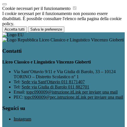
Cookie necessari per il funzionamento
I cookie necessari per il funzionamento non possono essere
disabilitati. È possibile consultare l'elenco nella pagina della cookie
policy.
Accetta tutti
Salva le preferenze
Liceo Classico e Linguistico Vincenzo Gioberti
Contatti
Liceo Classico e Linguistico Vincenzo Gioberti
Via Sant’Ottavio 9/11 e Via Giulia di Barolo, 33 – 10124
TORINO – Distretto Scolastico n° 1
Tel:
Sede via Sant'Ottavio 011 8171407
Tel:
Sede via Giulia di Barolo 011 882701
Email:
topc090009@istruzione.it
Link per inviare una mail
PEC:
topc090009@pec.istruzione.it
Link per inviare una mail
Seguici su
Instagram