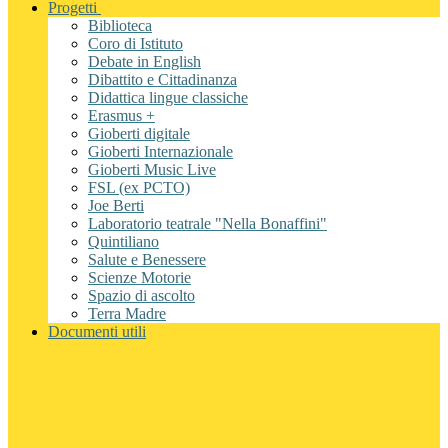
Progetti
Biblioteca
Coro di Istituto
Debate in English
Dibattito e Cittadinanza
Didattica lingue classiche
Erasmus +
Gioberti digitale
Gioberti Internazionale
Gioberti Music Live
FSL (ex PCTO)
Joe Berti
Laboratorio teatrale "Nella Bonaffini"
Quintiliano
Salute e Benessere
Scienze Motorie
Spazio di ascolto
Terra Madre
Documenti utili