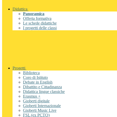
Didattica
Panoramica
Offerta formativa
Le schede didattiche
I progetti delle classi
Progetti
Biblioteca
Coro di Istituto
Debate in English
Dibattito e Cittadinanza
Didattica lingue classiche
Erasmus +
Gioberti digitale
Gioberti Internazionale
Gioberti Music Live
FSL (ex PCTO)