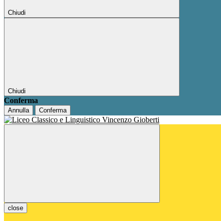
Chiudi
Chiudi
Conferma
Annulla
Conferma
close