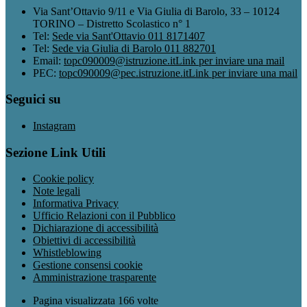
Via Sant’Ottavio 9/11 e Via Giulia di Barolo, 33 – 10124
TORINO – Distretto Scolastico n° 1
Tel:
Sede via Sant'Ottavio 011 8171407
Tel:
Sede via Giulia di Barolo 011 882701
Email:
topc090009@istruzione.it
Link per inviare una mail
PEC:
topc090009@pec.istruzione.it
Link per inviare una mail
Seguici su
Instagram
Sezione Link Utili
Cookie policy
Note legali
Informativa Privacy
Ufficio Relazioni con il Pubblico
Dichiarazione di accessibilità
Obiettivi di accessibilità
Whistleblowing
Gestione consensi cookie
Amministrazione trasparente
Pagina visualizzata
166
volte