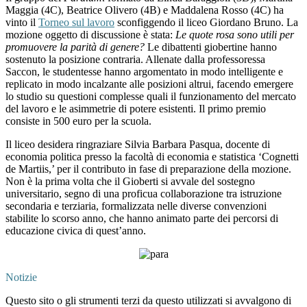
Maggia (4C), Beatrice Olivero (4B) e Maddalena Rosso (4C) ha
vinto il
Torneo sul lavoro
sconfiggendo il liceo Giordano Bruno. La
mozione oggetto di discussione è stata:
Le quote rosa sono utili per
promuovere la parità di genere
?
Le dibattenti giobertine hanno
sostenuto la posizione contraria. Allenate dalla professoressa
Saccon, le studentesse hanno argomentato in modo intelligente e
replicato in modo incalzante alle posizioni altrui, facendo emergere
lo studio su questioni complesse quali il funzionamento del mercato
del lavoro e le asimmetrie di potere esistenti. Il primo premio
consiste in 500 euro per la scuola.
Il liceo desidera ringraziare Silvia Barbara Pasqua, docente di
economia politica presso la facoltà di economia e statistica ‘Cognetti
de Martiis,’ per il contributo in fase di preparazione della mozione.
Non è la prima volta che il Gioberti si avvale del sostegno
universitario, segno di una proficua collaborazione tra istruzione
secondaria e terziaria, formalizzata nelle diverse convenzioni
stabilite lo scorso anno, che hanno animato parte dei percorsi di
educazione civica di quest’anno.
Notizie
Questo sito o gli strumenti terzi da questo utilizzati si avvalgono di