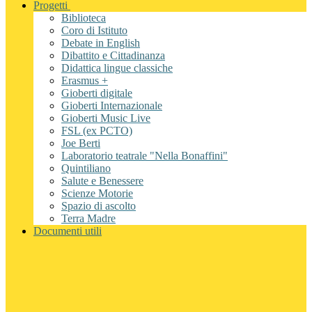
Progetti
Biblioteca
Coro di Istituto
Debate in English
Dibattito e Cittadinanza
Didattica lingue classiche
Erasmus +
Gioberti digitale
Gioberti Internazionale
Gioberti Music Live
FSL (ex PCTO)
Joe Berti
Laboratorio teatrale "Nella Bonaffini"
Quintiliano
Salute e Benessere
Scienze Motorie
Spazio di ascolto
Terra Madre
Documenti utili