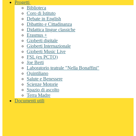
Progetti
Biblioteca
Coro di Istituto
Debate in English
Dibattito e Cittadinanza
Didattica lingue classiche
Erasmus +
Gioberti digitale
Gioberti Internazionale
Gioberti Music Live
FSL (ex PCTO)
Joe Berti
Laboratorio teatrale "Nella Bonaffini"
Quintiliano
Salute e Benessere
Scienze Motorie
Spazio di ascolto
Terra Madre
Documenti utili