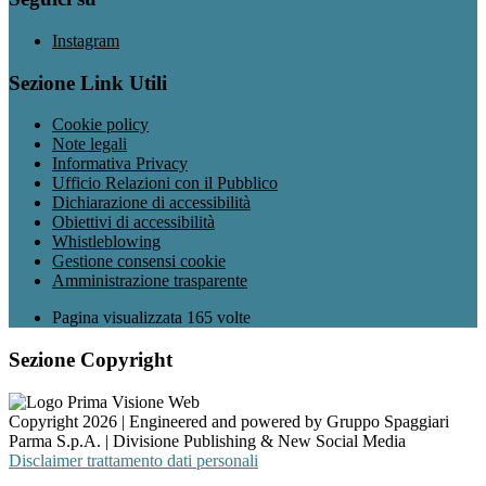
Instagram
Sezione Link Utili
Cookie policy
Note legali
Informativa Privacy
Ufficio Relazioni con il Pubblico
Dichiarazione di accessibilità
Obiettivi di accessibilità
Whistleblowing
Gestione consensi cookie
Amministrazione trasparente
Pagina visualizzata
165
volte
Sezione Copyright
Copyright 2026 | Engineered and powered by Gruppo Spaggiari
Parma S.p.A. | Divisione Publishing & New Social Media
Disclaimer trattamento dati personali