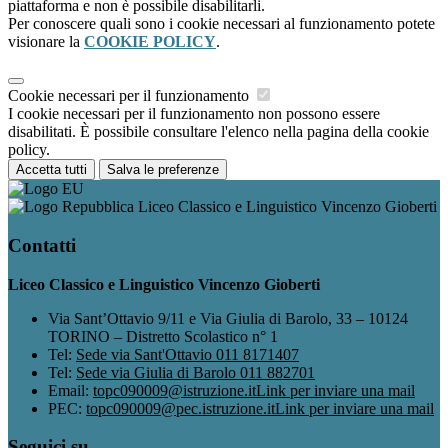
piattaforma e non è possibile disabilitarli.
Per conoscere quali sono i cookie necessari al funzionamento potete
visionare la
COOKIE POLICY
.
Cookie necessari per il funzionamento
I cookie necessari per il funzionamento non possono essere
disabilitati. È possibile consultare l'elenco nella pagina della cookie
policy.
Accetta tutti
Salva le preferenze
Liceo Classico e Linguistico Vincenzo Gioberti
Contatti
Liceo Classico e Linguistico Vincenzo Gioberti
Via Sant’Ottavio 9/11 e Via Giulia di Barolo, 33 – 10124
TORINO – Distretto Scolastico n° 1
Tel:
Sede via Sant'Ottavio 011 8171407
Tel:
Sede via Giulia di Barolo 011 882701
Email:
topc090009@istruzione.it
Link per inviare una mail
PEC:
topc090009@pec.istruzione.it
Link per inviare una mail
Seguici su