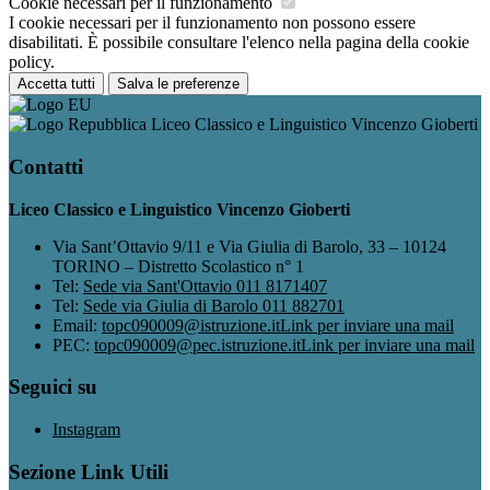
Cookie necessari per il funzionamento
I cookie necessari per il funzionamento non possono essere
disabilitati. È possibile consultare l'elenco nella pagina della cookie
policy.
Accetta tutti
Salva le preferenze
Liceo Classico e Linguistico Vincenzo Gioberti
Contatti
Liceo Classico e Linguistico Vincenzo Gioberti
Via Sant’Ottavio 9/11 e Via Giulia di Barolo, 33 – 10124
TORINO – Distretto Scolastico n° 1
Tel:
Sede via Sant'Ottavio 011 8171407
Tel:
Sede via Giulia di Barolo 011 882701
Email:
topc090009@istruzione.it
Link per inviare una mail
PEC:
topc090009@pec.istruzione.it
Link per inviare una mail
Seguici su
Instagram
Sezione Link Utili