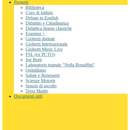
Progetti
Biblioteca
Coro di Istituto
Debate in English
Dibattito e Cittadinanza
Didattica lingue classiche
Erasmus +
Gioberti digitale
Gioberti Internazionale
Gioberti Music Live
FSL (ex PCTO)
Joe Berti
Laboratorio teatrale "Nella Bonaffini"
Quintiliano
Salute e Benessere
Scienze Motorie
Spazio di ascolto
Terra Madre
Documenti utili