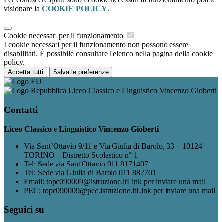
visionare la
COOKIE POLICY
.
Cookie necessari per il funzionamento
I cookie necessari per il funzionamento non possono essere
disabilitati. È possibile consultare l'elenco nella pagina della cookie
policy.
Accetta tutti
Salva le preferenze
Liceo Classico e Linguistico Vincenzo Gioberti
Contatti
Liceo Classico e Linguistico Vincenzo Gioberti
Via Sant’Ottavio 9/11 e Via Giulia di Barolo, 33 – 10124
TORINO – Distretto Scolastico n° 1
Tel:
Sede via Sant'Ottavio 011 8171407
Tel:
Sede via Giulia di Barolo 011 882701
Email:
topc090009@istruzione.it
Link per inviare una mail
PEC:
topc090009@pec.istruzione.it
Link per inviare una mail
Seguici su