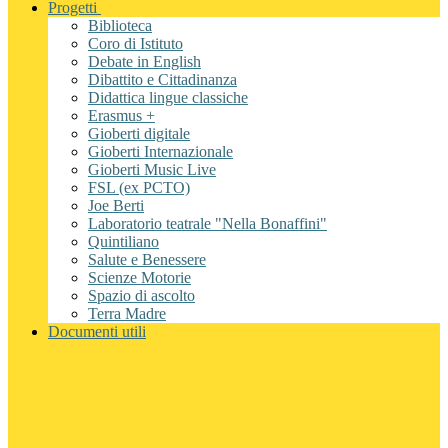
Progetti
Biblioteca
Coro di Istituto
Debate in English
Dibattito e Cittadinanza
Didattica lingue classiche
Erasmus +
Gioberti digitale
Gioberti Internazionale
Gioberti Music Live
FSL (ex PCTO)
Joe Berti
Laboratorio teatrale "Nella Bonaffini"
Quintiliano
Salute e Benessere
Scienze Motorie
Spazio di ascolto
Terra Madre
Documenti utili