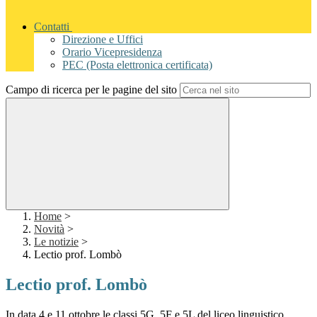
Contatti
Direzione e Uffici
Orario Vicepresidenza
PEC (Posta elettronica certificata)
Campo di ricerca per le pagine del sito
Home
>
Novità
>
Le notizie
>
Lectio prof. Lombò
Lectio prof. Lombò
In data 4 e 11 ottobre le classi 5G, 5F e 5L del liceo linguistico