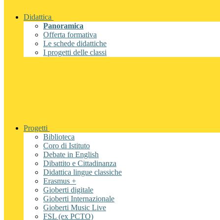
Didattica
Panoramica
Offerta formativa
Le schede didattiche
I progetti delle classi
Progetti
Biblioteca
Coro di Istituto
Debate in English
Dibattito e Cittadinanza
Didattica lingue classiche
Erasmus +
Gioberti digitale
Gioberti Internazionale
Gioberti Music Live
FSL (ex PCTO)