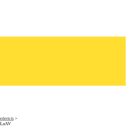
edericis
>
- LaAV