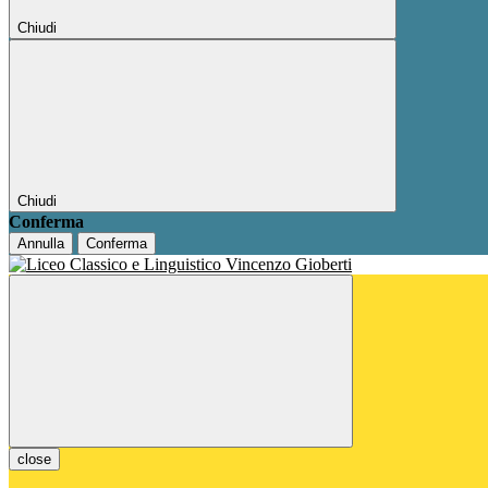
Chiudi
Chiudi
Conferma
Annulla
Conferma
close