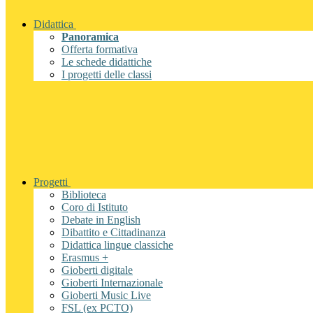
Didattica
Panoramica
Offerta formativa
Le schede didattiche
I progetti delle classi
Progetti
Biblioteca
Coro di Istituto
Debate in English
Dibattito e Cittadinanza
Didattica lingue classiche
Erasmus +
Gioberti digitale
Gioberti Internazionale
Gioberti Music Live
FSL (ex PCTO)