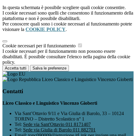
In questa schermata è possibile scegliere quali cookie consentire.
I cookie necessari sono quelli che consentono il funzionamento della
piattaforma e non è possibile disabilitarli.
Per conoscere quali sono i cookie necessari al funzionamento potete
visionare la
COOKIE POLICY
.
Cookie necessari per il funzionamento
I cookie necessari per il funzionamento non possono essere
disabilitati. È possibile consultare l'elenco nella pagina della cookie
policy.
Accetta tutti
Salva le preferenze
Liceo Classico e Linguistico Vincenzo Gioberti
Contatti
Liceo Classico e Linguistico Vincenzo Gioberti
Via Sant’Ottavio 9/11 e Via Giulia di Barolo, 33 – 10124
TORINO – Distretto Scolastico n° 1
Tel:
Sede via Sant'Ottavio 011 8171407
Tel:
Sede via Giulia di Barolo 011 882701
Email:
topc090009@istruzione.it
Link per inviare una mail