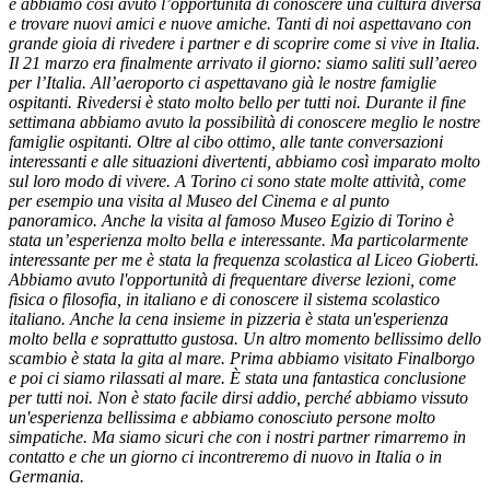
e abbiamo così avuto l’opportunità di conoscere una cultura diversa
e trovare nuovi amici e nuove amiche. Tanti di noi aspettavano con
grande gioia di rivedere i partner e di scoprire come si vive in Italia.
Il 21 marzo era finalmente arrivato il giorno: siamo saliti sull’aereo
per l’Italia. All’aeroporto ci aspettavano già le nostre famiglie
ospitanti. Rivedersi è stato molto bello per tutti noi. Durante il fine
settimana abbiamo avuto la possibilità di conoscere meglio le nostre
famiglie ospitanti. Oltre al cibo ottimo, alle tante conversazioni
interessanti e alle situazioni divertenti, abbiamo così imparato molto
sul loro modo di vivere. A Torino ci sono state molte attività, come
per esempio una visita al Museo del Cinema e al punto
panoramico. Anche la visita al famoso Museo Egizio di Torino è
stata un’esperienza molto bella e interessante. Ma particolarmente
interessante per me è stata la frequenza scolastica al Liceo Gioberti.
Abbiamo avuto l'opportunità di frequentare diverse lezioni, come
fisica o filosofia, in italiano e di conoscere il sistema scolastico
italiano. Anche la cena insieme in pizzeria è stata un'esperienza
molto bella e soprattutto gustosa. Un altro momento bellissimo dello
scambio è stata la gita al mare. Prima abbiamo visitato Finalborgo
e poi ci siamo rilassati al mare. È stata una fantastica conclusione
per tutti noi. Non è stato facile dirsi addio, perché abbiamo vissuto
un'esperienza bellissima e abbiamo conosciuto persone molto
simpatiche. Ma siamo sicuri che con i nostri partner rimarremo in
contatto e che un giorno ci incontreremo di nuovo in Italia o in
Germania.