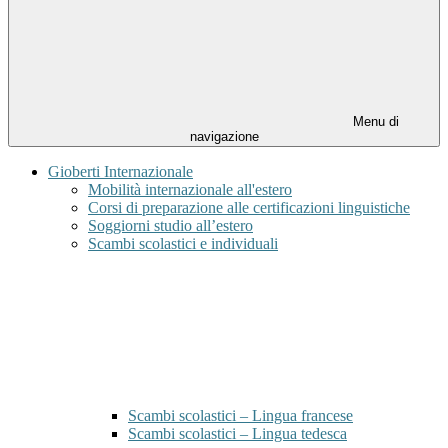
Menu di
navigazione
Gioberti Internazionale
Mobilità internazionale all'estero
Corsi di preparazione alle certificazioni linguistiche
Soggiorni studio all’estero
Scambi scolastici e individuali
Scambi scolastici – Lingua francese
Scambi scolastici – Lingua tedesca