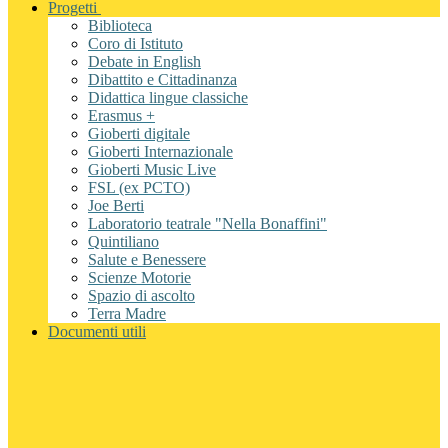
Progetti
Biblioteca
Coro di Istituto
Debate in English
Dibattito e Cittadinanza
Didattica lingue classiche
Erasmus +
Gioberti digitale
Gioberti Internazionale
Gioberti Music Live
FSL (ex PCTO)
Joe Berti
Laboratorio teatrale "Nella Bonaffini"
Quintiliano
Salute e Benessere
Scienze Motorie
Spazio di ascolto
Terra Madre
Documenti utili