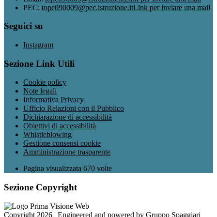
PEC:
topc090009@pec.istruzione.it
Link per inviare una mail
Seguici su
Instagram
Sezione Link Utili
Cookie policy
Note legali
Informativa Privacy
Ufficio Relazioni con il Pubblico
Dichiarazione di accessibilità
Obiettivi di accessibilità
Whistleblowing
Gestione consensi cookie
Amministrazione trasparente
Pagina visualizzata
670
volte
Sezione Copyright
Copyright 2026 | Engineered and powered by Gruppo Spaggiari