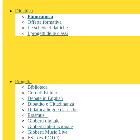
Didattica
Panoramica
Offerta formativa
Le schede didattiche
I progetti delle classi
Progetti
Biblioteca
Coro di Istituto
Debate in English
Dibattito e Cittadinanza
Didattica lingue classiche
Erasmus +
Gioberti digitale
Gioberti Internazionale
Gioberti Music Live
FSL (ex PCTO)