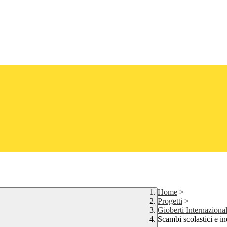
Home
>
Progetti
>
Gioberti Internaziona
Scambi scolastici e in