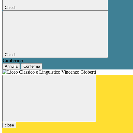
Chiudi
Chiudi
Conferma
Annulla
Conferma
close