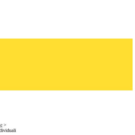
le
>
dividuali