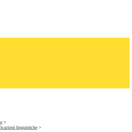
le
>
ficazioni linguistiche
>