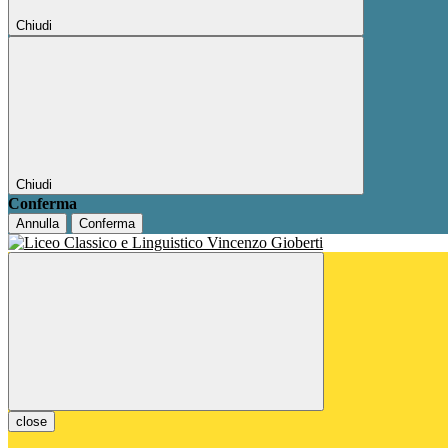
Chiudi
Chiudi
Conferma
Annulla
Conferma
close