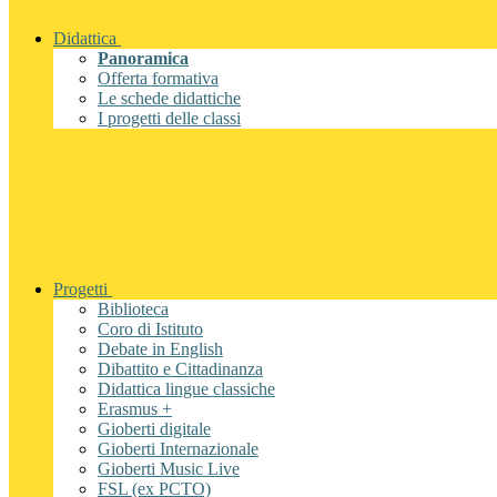
Didattica
Panoramica
Offerta formativa
Le schede didattiche
I progetti delle classi
Progetti
Biblioteca
Coro di Istituto
Debate in English
Dibattito e Cittadinanza
Didattica lingue classiche
Erasmus +
Gioberti digitale
Gioberti Internazionale
Gioberti Music Live
FSL (ex PCTO)