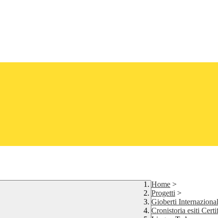
Home
>
Progetti
>
Gioberti Internaziona
Cronistoria esiti Certi