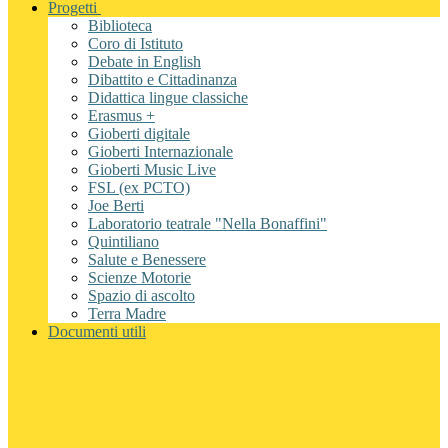
Progetti
Biblioteca
Coro di Istituto
Debate in English
Dibattito e Cittadinanza
Didattica lingue classiche
Erasmus +
Gioberti digitale
Gioberti Internazionale
Gioberti Music Live
FSL (ex PCTO)
Joe Berti
Laboratorio teatrale "Nella Bonaffini"
Quintiliano
Salute e Benessere
Scienze Motorie
Spazio di ascolto
Terra Madre
Documenti utili