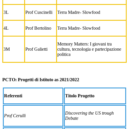
3L
Prof Cuscinelli
Terra Madre- Slowfood
4L
Prof Bertolino
Terra Madre- Slowfood
Memory Matters: I giovani tra
3M
Prof Galietti
cultura, tecnologia e partecipazione
politica
PCTO: Progetti di Istituto as 2021/2022
Referenti
Titolo Progetto
Discovering the US trough
Prof Cerulli
Debate