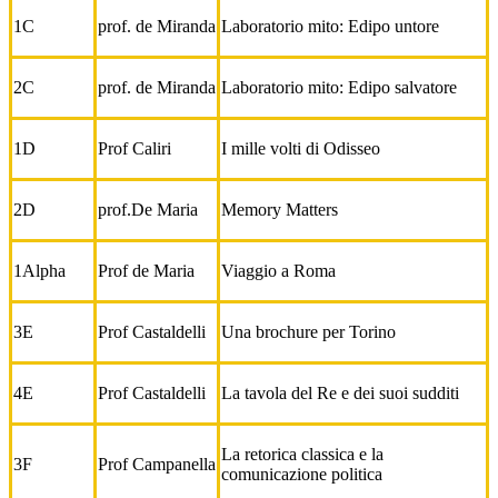
1C
prof. de Miranda
Laboratorio mito: Edipo untore
2C
prof. de Miranda
Laboratorio mito: Edipo salvatore
1D
Prof Caliri
I mille volti di Odisseo
2D
prof.De Maria
Memory Matters
1Alpha
Prof de Maria
Viaggio a Roma
3E
Prof Castaldelli
Una brochure per Torino
4E
Prof Castaldelli
La tavola del Re e dei suoi sudditi
La retorica classica e la
3F
Prof Campanella
comunicazione politica