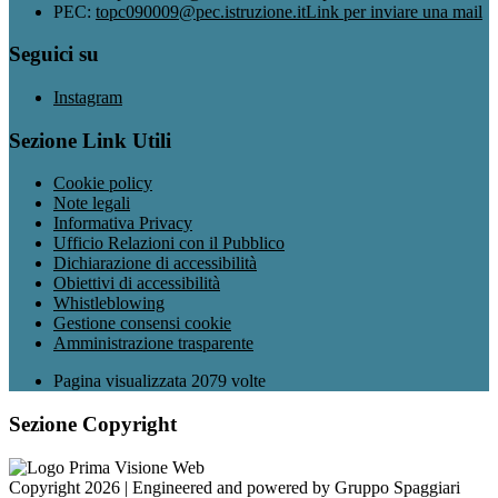
PEC:
topc090009@pec.istruzione.it
Link per inviare una mail
Seguici su
Instagram
Sezione Link Utili
Cookie policy
Note legali
Informativa Privacy
Ufficio Relazioni con il Pubblico
Dichiarazione di accessibilità
Obiettivi di accessibilità
Whistleblowing
Gestione consensi cookie
Amministrazione trasparente
Pagina visualizzata
2079
volte
Sezione Copyright
Copyright 2026 | Engineered and powered by Gruppo Spaggiari