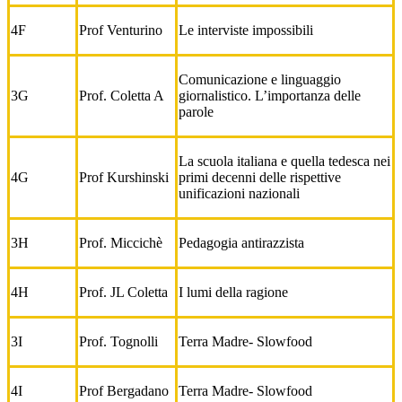
4F
Prof Venturino
Le interviste impossibili
Comunicazione e linguaggio
3G
Prof. Coletta A
giornalistico. L’importanza delle
parole
La scuola italiana e quella tedesca nei
4G
Prof Kurshinski
primi decenni delle rispettive
unificazioni nazionali
3H
Prof. Miccichè
Pedagogia antirazzista
4H
Prof. JL Coletta
I lumi della ragione
3I
Prof. Tognolli
Terra Madre- Slowfood
4I
Prof Bergadano
Terra Madre- Slowfood