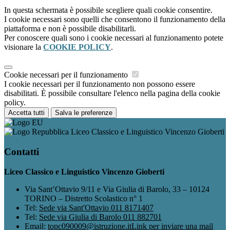
In questa schermata è possibile scegliere quali cookie consentire.
I cookie necessari sono quelli che consentono il funzionamento della
piattaforma e non è possibile disabilitarli.
Per conoscere quali sono i cookie necessari al funzionamento potete
visionare la
COOKIE POLICY
.
Cookie necessari per il funzionamento
I cookie necessari per il funzionamento non possono essere
disabilitati. È possibile consultare l'elenco nella pagina della cookie
policy.
Accetta tutti
Salva le preferenze
Liceo Classico e Linguistico Vincenzo Gioberti
Contatti
Liceo Classico e Linguistico Vincenzo Gioberti
Via Sant’Ottavio 9/11 e Via Giulia di Barolo, 33 – 10124
TORINO – Distretto Scolastico n° 1
Tel:
Sede via Sant'Ottavio 011 8171407
Tel:
Sede via Giulia di Barolo 011 882701
Email:
topc090009@istruzione.it
Link per inviare una mail