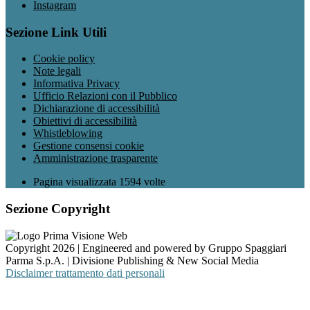
Instagram
Sezione Link Utili
Cookie policy
Note legali
Informativa Privacy
Ufficio Relazioni con il Pubblico
Dichiarazione di accessibilità
Obiettivi di accessibilità
Whistleblowing
Gestione consensi cookie
Amministrazione trasparente
Pagina visualizzata
1594
volte
Sezione Copyright
Copyright 2026 | Engineered and powered by Gruppo Spaggiari
Parma S.p.A. | Divisione Publishing & New Social Media
Disclaimer trattamento dati personali