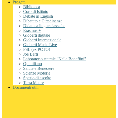
Progetti
Biblioteca
Coro di Istituto
Debate in English
Dibattito e Cittadinanza
Didattica lingue classiche
Erasmus +
Gioberti digitale
Gioberti Internazionale
Gioberti Music Live
FSL (ex PCTO)
Joe Berti
Laboratorio teatrale "Nella Bonaffini"
Quintiliano
Salute e Benessere
Scienze Motorie
Spazio di ascolto
Terra Madre
Documenti utili