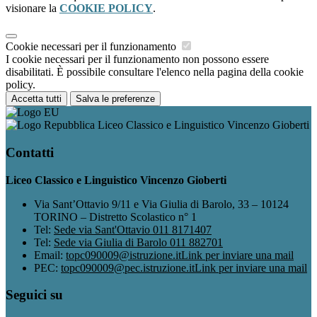
visionare la
COOKIE POLICY
.
Cookie necessari per il funzionamento
I cookie necessari per il funzionamento non possono essere
disabilitati. È possibile consultare l'elenco nella pagina della cookie
policy.
Accetta tutti
Salva le preferenze
Liceo Classico e Linguistico Vincenzo Gioberti
Contatti
Liceo Classico e Linguistico Vincenzo Gioberti
Via Sant’Ottavio 9/11 e Via Giulia di Barolo, 33 – 10124
TORINO – Distretto Scolastico n° 1
Tel:
Sede via Sant'Ottavio 011 8171407
Tel:
Sede via Giulia di Barolo 011 882701
Email:
topc090009@istruzione.it
Link per inviare una mail
PEC:
topc090009@pec.istruzione.it
Link per inviare una mail
Seguici su