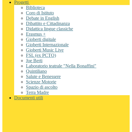
Progetti
Biblioteca
Coro di Istituto
Debate in English
Dibattito e Cittadinanza
Didattica lingue classiche
Erasmus +
Gioberti digitale
Gioberti Internazionale
Gioberti Music Live
FSL (ex PCTO)
Joe Berti
Laboratorio teatrale "Nella Bonaffini"
Quintiliano
Salute e Benessere
Scienze Motorie
Spazio di ascolto
Terra Madre
Documenti utili