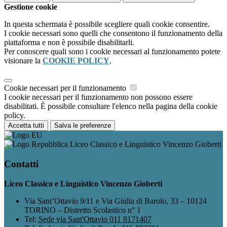
Gestione cookie
In questa schermata è possibile scegliere quali cookie consentire.
I cookie necessari sono quelli che consentono il funzionamento della
piattaforma e non è possibile disabilitarli.
Per conoscere quali sono i cookie necessari al funzionamento potete
visionare la
COOKIE POLICY
.
Cookie necessari per il funzionamento
I cookie necessari per il funzionamento non possono essere
disabilitati. È possibile consultare l'elenco nella pagina della cookie
policy.
Accetta tutti
Salva le preferenze
Liceo Classico e Linguistico Vincenzo Gioberti
Contatti
Liceo Classico e Linguistico Vincenzo Gioberti
Via Sant’Ottavio 9/11 e Via Giulia di Barolo, 33 – 10124
TORINO – Distretto Scolastico n° 1
Tel:
Sede via Sant'Ottavio 011 8171407