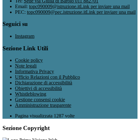
Tel:
Sede via Giulia di Barolo 011 882701
Email:
topc090009@istruzione.it
Link per inviare una mail
PEC:
topc090009@pec.istruzione.it
Link per inviare una mail
Seguici su
Instagram
Sezione Link Utili
Cookie policy
Note legali
Informativa Privacy
Ufficio Relazioni con il Pubblico
Dichiarazione di accessibilità
Obiettivi di accessibilità
Whistleblowing
Gestione consensi cookie
Amministrazione trasparente
Pagina visualizzata
1287
volte
Sezione Copyright