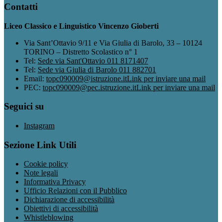
Contatti
Liceo Classico e Linguistico Vincenzo Gioberti
Via Sant’Ottavio 9/11 e Via Giulia di Barolo, 33 – 10124
TORINO – Distretto Scolastico n° 1
Tel:
Sede via Sant'Ottavio 011 8171407
Tel:
Sede via Giulia di Barolo 011 882701
Email:
topc090009@istruzione.it
Link per inviare una mail
PEC:
topc090009@pec.istruzione.it
Link per inviare una mail
Seguici su
Instagram
Sezione Link Utili
Cookie policy
Note legali
Informativa Privacy
Ufficio Relazioni con il Pubblico
Dichiarazione di accessibilità
Obiettivi di accessibilità
Whistleblowing