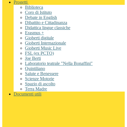
Progetti
Biblioteca
Coro di Istituto
Debate in English
Dibattito e Cittadinanza
Didattica lingue classiche
Erasmus +
Gioberti digitale
Gioberti Internazionale
Gioberti Music Live
FSL (ex PCTO)
Joe Berti
Laboratorio teatrale "Nella Bonaffini"
Quintiliano
Salute e Benessere
Scienze Motorie
Spazio di ascolto
Terra Madre
Documenti utili