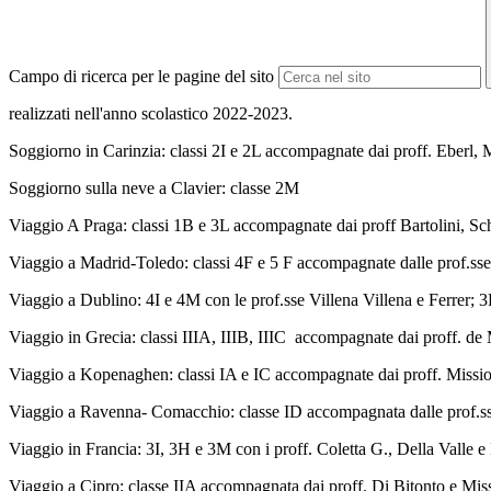
Campo di ricerca per le pagine del sito
realizzati nell'anno scolastico 2022-2023.
Soggiorno in Carinzia: classi 2I e 2L accompagnate dai proff. Eberl, 
Soggiorno sulla neve a Clavier: classe 2M
Viaggio A Praga: classi 1B e 3L accompagnate dai proff Bartolini, Sc
Viaggio a Madrid-Toledo: classi 4F e 5 F accompagnate dalle prof.ss
Viaggio a Dublino: 4I e 4M con le prof.sse Villena Villena e Ferrer; 
Viaggio in Grecia: classi IIIA, IIIB, IIIC accompagnate dai proff. d
Viaggio a Kopenaghen: classi IA e IC accompagnate dai proff. Missi
Viaggio a Ravenna- Comacchio: classe ID accompagnata dalle prof.ss
Viaggio in Francia: 3I, 3H e 3M con i proff. Coletta G., Della Valle e
Viaggio a Cipro: classe IIA accompagnata dai proff. Di Bitonto e Mis