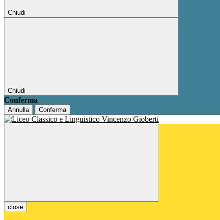
Chiudi
Chiudi
Conferma
Annulla
Conferma
close