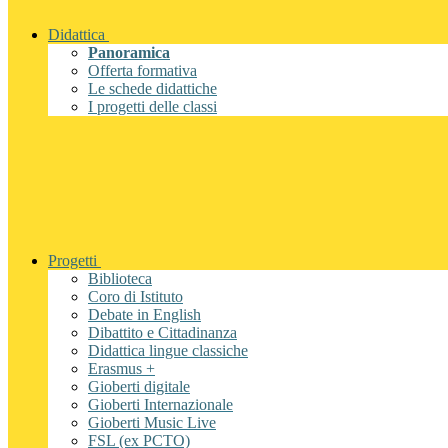
Didattica
Panoramica
Offerta formativa
Le schede didattiche
I progetti delle classi
Progetti
Biblioteca
Coro di Istituto
Debate in English
Dibattito e Cittadinanza
Didattica lingue classiche
Erasmus +
Gioberti digitale
Gioberti Internazionale
Gioberti Music Live
FSL (ex PCTO)