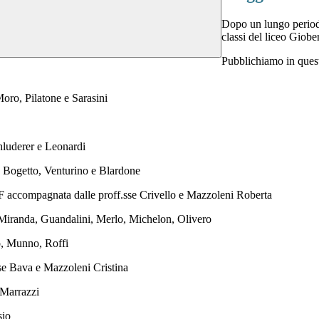
Dopo un lungo period
classi del liceo Giobe
Pubblichiamo in questa
Moro, Pilatone e Sarasini
hluderer e Leonardi
e Bogetto, Venturino e Blardone
3F accompagnata dalle proff.sse Crivello e Mazzoleni Roberta
e Miranda, Guandalini, Merlo, Michelon, Olivero
o, Munno, Roffi
e Bava e Mazzoleni Cristina
 Marrazzi
sio