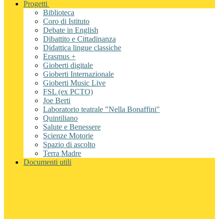
Progetti
Biblioteca
Coro di Istituto
Debate in English
Dibattito e Cittadinanza
Didattica lingue classiche
Erasmus +
Gioberti digitale
Gioberti Internazionale
Gioberti Music Live
FSL (ex PCTO)
Joe Berti
Laboratorio teatrale "Nella Bonaffini"
Quintiliano
Salute e Benessere
Scienze Motorie
Spazio di ascolto
Terra Madre
Documenti utili