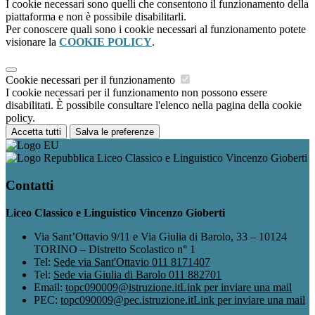
I cookie necessari sono quelli che consentono il funzionamento della
piattaforma e non è possibile disabilitarli.
Per conoscere quali sono i cookie necessari al funzionamento potete
visionare la
COOKIE POLICY
.
Cookie necessari per il funzionamento
I cookie necessari per il funzionamento non possono essere
disabilitati. È possibile consultare l'elenco nella pagina della cookie
policy.
Accetta tutti
Salva le preferenze
Liceo Classico e Linguistico Vincenzo Gioberti
Contatti
Liceo Classico e Linguistico Vincenzo Gioberti
Via Sant’Ottavio 9/11 e Via Giulia di Barolo, 33 – 10124
TORINO – Distretto Scolastico n° 1
Tel:
Sede via Sant'Ottavio 011 8171407
Tel:
Sede via Giulia di Barolo 011 882701
Email:
topc090009@istruzione.it
Link per inviare una mail
PEC:
topc090009@pec.istruzione.it
Link per inviare una mail