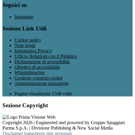
Seguici su
Instagram
Sezione Link Utili
Cookie policy
Note legali
Informativa Privacy
Ufficio Relazioni con il Pubblico
Dichiarazione di accessibilità
Obiettivi di accessibilità
Whistleblowing
Gestione consensi cookie
Amministrazione trasparente
Pagina visualizzata
1548
volte
Sezione Copyright
Copyright 2026 | Engineered and powered by Gruppo Spaggiari
Parma S.p.A. | Divisione Publishing & New Social Media
Disclaimer trattamento dati personali