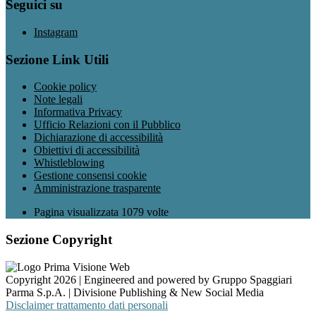
Seguici su
Instagram
Sezione Link Utili
Cookie policy
Note legali
Informativa Privacy
Ufficio Relazioni con il Pubblico
Dichiarazione di accessibilità
Obiettivi di accessibilità
Whistleblowing
Gestione consensi cookie
Amministrazione trasparente
Pagina visualizzata
1079
volte
Sezione Copyright
Copyright 2026 | Engineered and powered by Gruppo Spaggiari
Parma S.p.A. | Divisione Publishing & New Social Media
Disclaimer trattamento dati personali