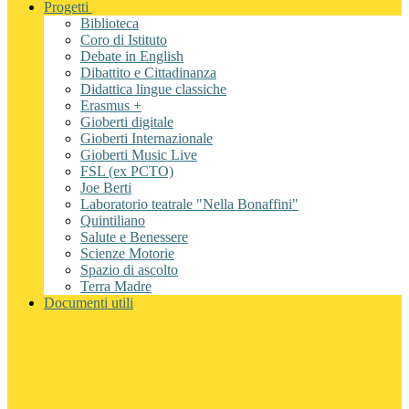
Progetti
Biblioteca
Coro di Istituto
Debate in English
Dibattito e Cittadinanza
Didattica lingue classiche
Erasmus +
Gioberti digitale
Gioberti Internazionale
Gioberti Music Live
FSL (ex PCTO)
Joe Berti
Laboratorio teatrale "Nella Bonaffini"
Quintiliano
Salute e Benessere
Scienze Motorie
Spazio di ascolto
Terra Madre
Documenti utili