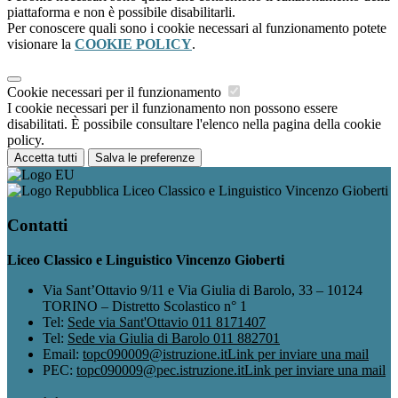
piattaforma e non è possibile disabilitarli.
Per conoscere quali sono i cookie necessari al funzionamento potete
visionare la
COOKIE POLICY
.
Cookie necessari per il funzionamento
I cookie necessari per il funzionamento non possono essere
disabilitati. È possibile consultare l'elenco nella pagina della cookie
policy.
Accetta tutti
Salva le preferenze
Liceo Classico e Linguistico Vincenzo Gioberti
Contatti
Liceo Classico e Linguistico Vincenzo Gioberti
Via Sant’Ottavio 9/11 e Via Giulia di Barolo, 33 – 10124
TORINO – Distretto Scolastico n° 1
Tel:
Sede via Sant'Ottavio 011 8171407
Tel:
Sede via Giulia di Barolo 011 882701
Email:
topc090009@istruzione.it
Link per inviare una mail
PEC:
topc090009@pec.istruzione.it
Link per inviare una mail