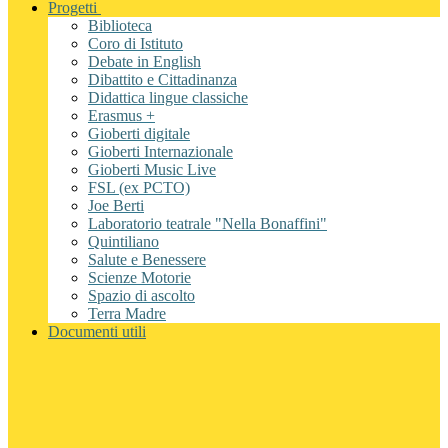
Progetti
Biblioteca
Coro di Istituto
Debate in English
Dibattito e Cittadinanza
Didattica lingue classiche
Erasmus +
Gioberti digitale
Gioberti Internazionale
Gioberti Music Live
FSL (ex PCTO)
Joe Berti
Laboratorio teatrale "Nella Bonaffini"
Quintiliano
Salute e Benessere
Scienze Motorie
Spazio di ascolto
Terra Madre
Documenti utili