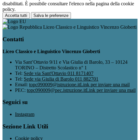
disabilitati. È possibile consultare l'elenco nella pagina della cookie
policy.
Accetta tutti
Salva le preferenze
Liceo Classico e Linguistico Vincenzo Gioberti
Contatti
Liceo Classico e Linguistico Vincenzo Gioberti
Via Sant’Ottavio 9/11 e Via Giulia di Barolo, 33 – 10124
TORINO – Distretto Scolastico n° 1
Tel:
Sede via Sant'Ottavio 011 8171407
Tel:
Sede via Giulia di Barolo 011 882701
Email:
topc090009@istruzione.it
Link per inviare una mail
PEC:
topc090009@pec.istruzione.it
Link per inviare una mail
Seguici su
Instagram
Sezione Link Utili
Cookie policy