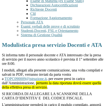
Esame di Maturità (ex Esame Stato)
Dichiarazioni Autocertificazioni
Richieste Docenti
Clil
Formazione Aggiornamento
Personale ATA
Esami: verbali delle prove e di scrutinio
Studenti-Docenti, FSL e Orientamento
Sistema di Gestione Qualità
Modulistica presa servizio Docenti e ATA
Si informa tutto il personale docente e ATA interessato che la presa
di servizio per il nuovo anno scolastico è prevista il 1° settembre alle
ore 8:00.
I moduli, allegati alla presente comunicazione, una volta compilati e
salvati in PDF, verranno inviati da parta vostra
a
TOPC090009@istruzione.it
, per essere presi in carico
dall’Amministrazione,
pertanto la data riportata dovrà essere quella
della effettiva presa di servizio
.
SI RICORDA DI ALLEGARE LA SCANSIONE DELLA
CARTA D’IDENTITA’ E DEL CODICE FISCALE.
L'amministrazione prenderà in carico il modulo compilato, apporrà