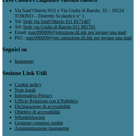
Liceo Classico e Linguistico Vincenzo Gioberti
Via Sant’Ottavio 9/11 e Via Giulia di Barolo, 33 – 10124
TORINO – Distretto Scolastico n° 1
Tel:
Sede via Sant'Ottavio 011 8171407
Tel:
Sede via Giulia di Barolo 011 882701
Email:
topc090009@istruzione.it
Link per inviare una mail
PEC:
topc090009@pec.istruzione.it
Link per inviare una mail
Seguici su
Instagram
Sezione Link Utili
Cookie policy
Note legali
Informativa Privacy
Ufficio Relazioni con il Pubblico
Dichiarazione di accessibilità
Obiettivi di accessibilità
Whistleblowing
Gestione consensi cookie
Amministrazione trasparente