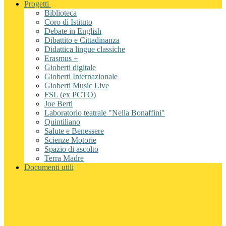
Progetti
Biblioteca
Coro di Istituto
Debate in English
Dibattito e Cittadinanza
Didattica lingue classiche
Erasmus +
Gioberti digitale
Gioberti Internazionale
Gioberti Music Live
FSL (ex PCTO)
Joe Berti
Laboratorio teatrale "Nella Bonaffini"
Quintiliano
Salute e Benessere
Scienze Motorie
Spazio di ascolto
Terra Madre
Documenti utili