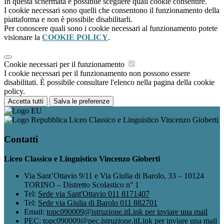
In questa schermata è possibile scegliere quali cookie consentire.
I cookie necessari sono quelli che consentono il funzionamento della
piattaforma e non è possibile disabilitarli.
Per conoscere quali sono i cookie necessari al funzionamento potete
visionare la
COOKIE POLICY
.
Cookie necessari per il funzionamento
I cookie necessari per il funzionamento non possono essere
disabilitati. È possibile consultare l'elenco nella pagina della cookie
policy.
Accetta tutti
Salva le preferenze
Liceo Classico e Linguistico Vincenzo Gioberti
Contatti
Liceo Classico e Linguistico Vincenzo Gioberti
Via Sant’Ottavio 9/11 e Via Giulia di Barolo, 33 – 10124
TORINO – Distretto Scolastico n° 1
Tel:
Sede via Sant'Ottavio 011 8171407
Tel:
Sede via Giulia di Barolo 011 882701
Email:
topc090009@istruzione.it
Link per inviare una mail
PEC:
topc090009@pec.istruzione.it
Link per inviare una mail