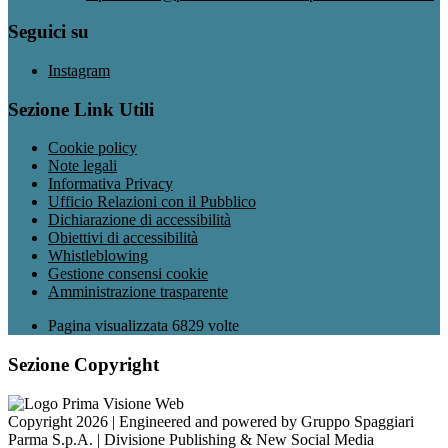
Seguici su
Instagram
Sezione Link Utili
Cookie policy
Note legali
Informativa Privacy
Ufficio Relazioni con il Pubblico
Dichiarazione di accessibilità
Obiettivi di accessibilità
Whistleblowing
Gestione consensi cookie
Amministrazione trasparente
Pagina visualizzata
6829
volte
Sezione Copyright
Copyright 2026 | Engineered and powered by Gruppo Spaggiari
Parma S.p.A. | Divisione Publishing & New Social Media