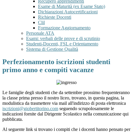
Recupero apprendimenti
Esame di Maturità (ex Esame Stato)
Dichiarazioni Autocertificazioni
Richieste Docenti
Clil
Formazione Aggiornamento
Personale ATA
Esami: verbali delle prove e di scrutinio
Studenti-Docenti, FSL e Orientamento
Sistema di Gestione Qualità
Perfezionamento iscrizioni studenti
primo anno e compiti vacanze
Le famiglie degli studenti che da settembre prossimo frequenteranno
la classe prima presso il nostro liceo, trovano, in questa pagina, la
modulistica da trasmettere via mail all'indirizzo di posta elettronica
iscrizioni@giobertitorino.com
seguendo scrupolosamente le
indicazioni fornite dal Dirigente Scolastico nella comunicazione qui
pubblicata.
Al seguente link si trovano i compiti che i docenti hanno pensato per