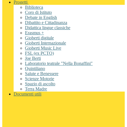
Progetti
Biblioteca
Coro di Istituto
Debate in English
Dibattito e Cittadinanza
Didattica lingue classiche
Erasmus +
Gioberti digitale
Gioberti Internazionale
Gioberti Music Live
FSL (ex PCTO)
Joe Berti
Laboratorio teatrale "Nella Bonaffini"
Quintiliano
Salute e Benessere
Scienze Motorie
Spazio di ascolto
Terra Madre
Documenti utili