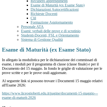
Recupero apprendimenti
Esame di Maturità (ex Esame Stato)
Dichiarazioni Autocertificazioni
Richieste Docenti
Clil
Formazione Aggiornamento
Personale ATA
Esami: verbali delle prove e di scrutinio
Studenti-Docenti, FSL e Orientamento
Sistema di Gestione Qualità
Esame di Maturità (ex Esame Stato)
In allegato la modulistica per le dichiarazione dei commissari di
esame, i moduli per il programma di classe (classe finale) e per il
Documento del 15 maggio. In fondo le griglie di valutazione per le
prove scritte e per le prove orali aggiornate.
Al seguente link si possono trovare i Documenti 15 maggio relativi
all'Esame 2026:
https://www.liceogioberti.edu.it/pagine/documenti-15-maggio---
esame-di-maturit-2026