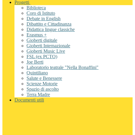
Progetti
Biblioteca
Coro di Istituto
Debate in English
Dibattito e Cittadinanza
Didattica lingue classiche
Erasmus +
Gioberti digitale
Gioberti Internazionale
Gioberti Music Live
FSL (ex PCTO)
Joe Berti
Laboratorio teatrale "Nella Bonaffini"
Quintiliano
Salute e Benessere
Scienze Motorie
Spazio di ascolto
Terra Madre
Documenti utili