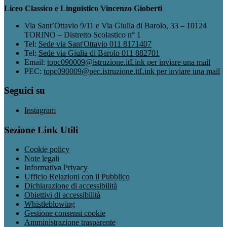
Liceo Classico e Linguistico Vincenzo Gioberti
Via Sant’Ottavio 9/11 e Via Giulia di Barolo, 33 – 10124
TORINO – Distretto Scolastico n° 1
Tel:
Sede via Sant'Ottavio 011 8171407
Tel:
Sede via Giulia di Barolo 011 882701
Email:
topc090009@istruzione.it
Link per inviare una mail
PEC:
topc090009@pec.istruzione.it
Link per inviare una mail
Seguici su
Instagram
Sezione Link Utili
Cookie policy
Note legali
Informativa Privacy
Ufficio Relazioni con il Pubblico
Dichiarazione di accessibilità
Obiettivi di accessibilità
Whistleblowing
Gestione consensi cookie
Amministrazione trasparente