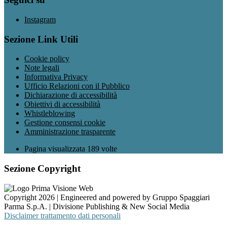
Instagram
Sezione Link Utili
Cookie policy
Note legali
Informativa Privacy
Ufficio Relazioni con il Pubblico
Dichiarazione di accessibilità
Obiettivi di accessibilità
Whistleblowing
Gestione consensi cookie
Amministrazione trasparente
Pagina visualizzata
189
volte
Sezione Copyright
Copyright 2026 | Engineered and powered by Gruppo Spaggiari
Parma S.p.A. | Divisione Publishing & New Social Media
Disclaimer trattamento dati personali