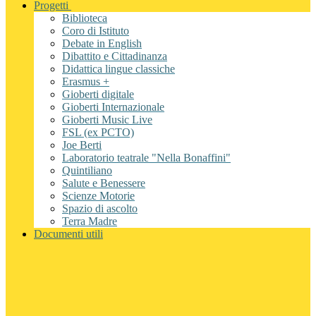
Progetti
Biblioteca
Coro di Istituto
Debate in English
Dibattito e Cittadinanza
Didattica lingue classiche
Erasmus +
Gioberti digitale
Gioberti Internazionale
Gioberti Music Live
FSL (ex PCTO)
Joe Berti
Laboratorio teatrale "Nella Bonaffini"
Quintiliano
Salute e Benessere
Scienze Motorie
Spazio di ascolto
Terra Madre
Documenti utili