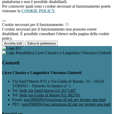
piattaforma e non è possibile disabilitarli.
Per conoscere quali sono i cookie necessari al funzionamento potete
visionare la
COOKIE POLICY
.
Cookie necessari per il funzionamento
I cookie necessari per il funzionamento non possono essere
disabilitati. È possibile consultare l'elenco nella pagina della cookie
policy.
Accetta tutti
Salva le preferenze
Liceo Classico e Linguistico Vincenzo Gioberti
Contatti
Liceo Classico e Linguistico Vincenzo Gioberti
Via Sant’Ottavio 9/11 e Via Giulia di Barolo, 33 – 10124
TORINO – Distretto Scolastico n° 1
Tel:
Sede via Sant'Ottavio 011 8171407
Tel:
Sede via Giulia di Barolo 011 882701
Email:
topc090009@istruzione.it
Link per inviare una mail
PEC:
topc090009@pec.istruzione.it
Link per inviare una mail
Seguici su