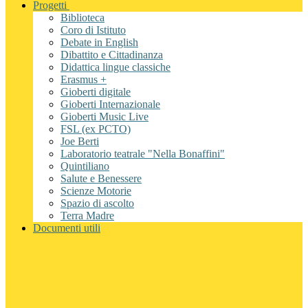
Progetti
Biblioteca
Coro di Istituto
Debate in English
Dibattito e Cittadinanza
Didattica lingue classiche
Erasmus +
Gioberti digitale
Gioberti Internazionale
Gioberti Music Live
FSL (ex PCTO)
Joe Berti
Laboratorio teatrale "Nella Bonaffini"
Quintiliano
Salute e Benessere
Scienze Motorie
Spazio di ascolto
Terra Madre
Documenti utili