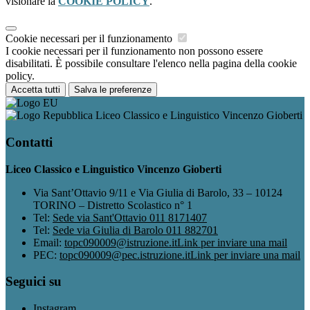
visionare la
COOKIE POLICY
.
Cookie necessari per il funzionamento
I cookie necessari per il funzionamento non possono essere
disabilitati. È possibile consultare l'elenco nella pagina della cookie
policy.
Accetta tutti
Salva le preferenze
Liceo Classico e Linguistico Vincenzo Gioberti
Contatti
Liceo Classico e Linguistico Vincenzo Gioberti
Via Sant’Ottavio 9/11 e Via Giulia di Barolo, 33 – 10124
TORINO – Distretto Scolastico n° 1
Tel:
Sede via Sant'Ottavio 011 8171407
Tel:
Sede via Giulia di Barolo 011 882701
Email:
topc090009@istruzione.it
Link per inviare una mail
PEC:
topc090009@pec.istruzione.it
Link per inviare una mail
Seguici su
Instagram