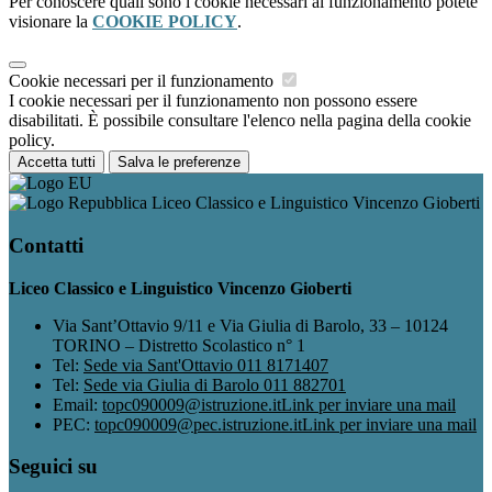
Per conoscere quali sono i cookie necessari al funzionamento potete
visionare la
COOKIE POLICY
.
Cookie necessari per il funzionamento
I cookie necessari per il funzionamento non possono essere
disabilitati. È possibile consultare l'elenco nella pagina della cookie
policy.
Accetta tutti
Salva le preferenze
Liceo Classico e Linguistico Vincenzo Gioberti
Contatti
Liceo Classico e Linguistico Vincenzo Gioberti
Via Sant’Ottavio 9/11 e Via Giulia di Barolo, 33 – 10124
TORINO – Distretto Scolastico n° 1
Tel:
Sede via Sant'Ottavio 011 8171407
Tel:
Sede via Giulia di Barolo 011 882701
Email:
topc090009@istruzione.it
Link per inviare una mail
PEC:
topc090009@pec.istruzione.it
Link per inviare una mail
Seguici su