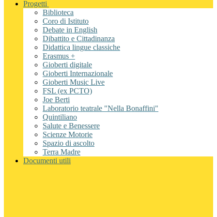
Progetti
Biblioteca
Coro di Istituto
Debate in English
Dibattito e Cittadinanza
Didattica lingue classiche
Erasmus +
Gioberti digitale
Gioberti Internazionale
Gioberti Music Live
FSL (ex PCTO)
Joe Berti
Laboratorio teatrale "Nella Bonaffini"
Quintiliano
Salute e Benessere
Scienze Motorie
Spazio di ascolto
Terra Madre
Documenti utili