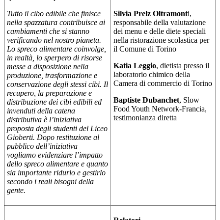
Tutto il cibo edibile che finisce
Silvia Prelz Oltramont
i,
nella spazzatura contribuisce ai
responsabile della valutazione
cambiamenti che si stanno
dei menu e delle diete speciali
verificando nel nostro pianeta.
nella ristorazione scolastica per
Lo spreco alimentare coinvolge,
il Comune di Torino
in realtà, lo sperpero di risorse
Katia Leggio
, dietista presso il
messe a disposizione nella
laboratorio chimico della
produzione, trasformazione e
Camera di commercio di Torino
conservazione degli stessi cibi. Il
recupero, la preparazione e
Baptiste Dubanchet
, Slow
distribuzione dei cibi edibili ed
Food Youth Network-Francia,
invenduti della catena
testimonianza diretta
distributiva è l’iniziativa
proposta degli studenti del Liceo
Gioberti. Dopo restituzione al
pubblico dell’iniziativa
vogliamo evidenziare l’impatto
dello spreco alimentare e quanto
sia importante ridurlo e gestirlo
secondo i reali bisogni della
gente.