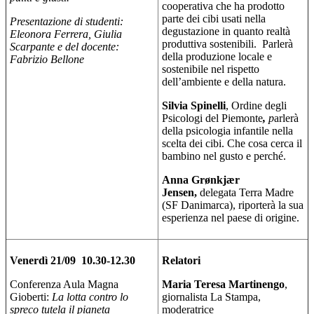
cooperativa che ha prodotto
parte dei cibi usati nella
Presentazione di studenti:
degustazione in quanto realtà
Eleonora Ferrera, Giulia
produttiva sostenibili. Parlerà
Scarpante e del docente:
della produzione locale e
Fabrizio Bellone
sostenibile nel rispetto
dell’ambiente e della natura.
Silvia Spinelli
, Ordine degli
Psicologi del Piemonte
,
p
arlerà
della psicologia infantile nella
scelta dei cibi. Che cosa cerca il
bambino nel gusto e perché.
Anna Grønkjær
Jensen,
delegata Terra Madre
(SF Danimarca), riporterà la sua
esperienza nel paese di origine.
Venerdì 21/09 10.30-12.30
Relatori
Conferenza Aula Magna
Maria Teresa Martinengo
,
Gioberti:
La lotta contro lo
giornalista La Stampa,
spreco tutela il pianeta
moderatrice