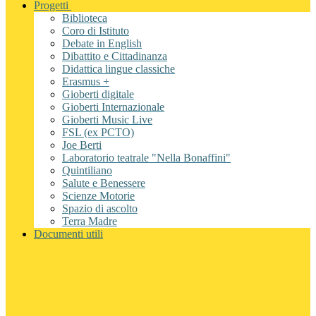
Progetti
Biblioteca
Coro di Istituto
Debate in English
Dibattito e Cittadinanza
Didattica lingue classiche
Erasmus +
Gioberti digitale
Gioberti Internazionale
Gioberti Music Live
FSL (ex PCTO)
Joe Berti
Laboratorio teatrale "Nella Bonaffini"
Quintiliano
Salute e Benessere
Scienze Motorie
Spazio di ascolto
Terra Madre
Documenti utili