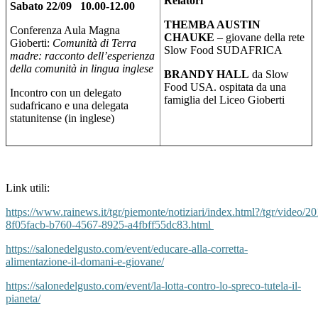
Relatori
Sabato 22/09
10.00-12.00
THEMBA AUSTIN
Conferenza Aula Magna
CHAUKE
– giovane della rete
Gioberti:
Comunità di Terra
Slow Food SUDAFRICA
madre: racconto dell’esperienza
della comunità
in lingua inglese
BRANDY HALL
da Slow
Food USA. ospitata da una
Incontro con un delegato
famiglia del Liceo Gioberti
sudafricano e una delegata
statunitense (in inglese)
Link utili:
https://www.rainews.it/tgr/piemonte/notiziari/index.html?/tgr/video/2
8f05facb-b760-4567-8925-a4fbff55dc83.html
https://salonedelgusto.com/event/educare-alla-corretta-
alimentazione-il-domani-e-giovane/
https://salonedelgusto.com/event/la-lotta-contro-lo-spreco-tutela-il-
pianeta/