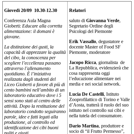
Giovedì 20/09 10.30-12.30
Relatori
Conferenza Aula Magna
saluto di
Giovanna Verde
,
Gioberti:
Educare alla corretta
Segretario Ordine degli
alimentazione: il domani è
Psicologi del Piemonte
giovane.
Erik Vassallo
, degustatore e
La distinzione dei gusti, la
docente Master of Food SF
capacità di apprezzare la qualità
Piemonte, moderatore
del cibo, la conoscenza per
Jacopo Ricca
, giornalista de
scegliere l’eccellenza passano
La Repubblica, evidenzierà che
attraverso l’allenamento
cosa rappresenta oggi
quotidiano. È l’iniziativa
l’educazione alimentare nei
realizzata dagli studenti del
media e nei social network.
Liceo Gioberti a favore di più di
cento bambini nell’ambito di un
Lucia De Castelli
, Istituto
laboratorio educativo dove i 5
Zooprofilattico di Torino e Valle
sensi sono stati al centro delle
d’Aosta, tratterà il ruolo del suo
attività. Dopo la restituzione del
istituto nel controllo sui cibi e
laboratorio condotto seguiranno
nella tutela del consumatore.
parole, idee e fatti legati alla
produzione, al controllo ed
Dario Martina
, produttore e
identificazione dei cibi buoni
socio di “il Frutto Permesso”,
puliti e giusti.