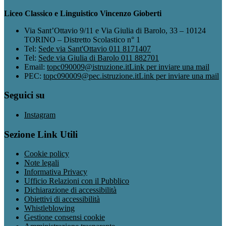
Liceo Classico e Linguistico Vincenzo Gioberti
Via Sant’Ottavio 9/11 e Via Giulia di Barolo, 33 – 10124
TORINO – Distretto Scolastico n° 1
Tel:
Sede via Sant'Ottavio 011 8171407
Tel:
Sede via Giulia di Barolo 011 882701
Email:
topc090009@istruzione.it
Link per inviare una mail
PEC:
topc090009@pec.istruzione.it
Link per inviare una mail
Seguici su
Instagram
Sezione Link Utili
Cookie policy
Note legali
Informativa Privacy
Ufficio Relazioni con il Pubblico
Dichiarazione di accessibilità
Obiettivi di accessibilità
Whistleblowing
Gestione consensi cookie