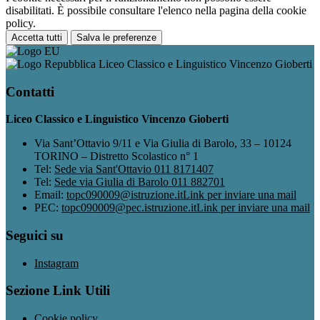
disabilitati. È possibile consultare l'elenco nella pagina della cookie
policy.
Accetta tutti
Salva le preferenze
Liceo Classico e Linguistico Vincenzo Gioberti
Contatti
Liceo Classico e Linguistico Vincenzo Gioberti
Via Sant’Ottavio 9/11 e Via Giulia di Barolo, 33 – 10124
TORINO – Distretto Scolastico n° 1
Tel:
Sede via Sant'Ottavio 011 8171407
Tel:
Sede via Giulia di Barolo 011 882701
Email:
topc090009@istruzione.it
Link per inviare una mail
PEC:
topc090009@pec.istruzione.it
Link per inviare una mail
Seguici su
Instagram
Sezione Link Utili
Cookie policy