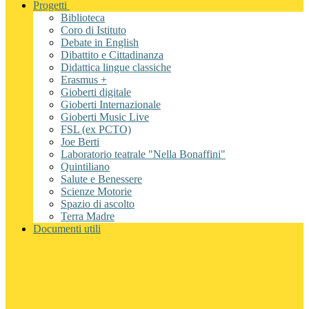
Progetti
Biblioteca
Coro di Istituto
Debate in English
Dibattito e Cittadinanza
Didattica lingue classiche
Erasmus +
Gioberti digitale
Gioberti Internazionale
Gioberti Music Live
FSL (ex PCTO)
Joe Berti
Laboratorio teatrale "Nella Bonaffini"
Quintiliano
Salute e Benessere
Scienze Motorie
Spazio di ascolto
Terra Madre
Documenti utili