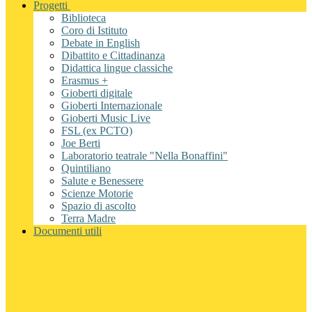
Progetti
Biblioteca
Coro di Istituto
Debate in English
Dibattito e Cittadinanza
Didattica lingue classiche
Erasmus +
Gioberti digitale
Gioberti Internazionale
Gioberti Music Live
FSL (ex PCTO)
Joe Berti
Laboratorio teatrale "Nella Bonaffini"
Quintiliano
Salute e Benessere
Scienze Motorie
Spazio di ascolto
Terra Madre
Documenti utili