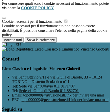
Per conoscere quali sono i cookie necessari al funzionamento potete
visionare la
COOKIE POLICY
.
Cookie necessari per il funzionamento
I cookie necessari per il funzionamento non possono essere
disabilitati. È possibile consultare l'elenco nella pagina della cookie
policy.
Accetta tutti
Salva le preferenze
Liceo Classico e Linguistico Vincenzo Gioberti
Contatti
Liceo Classico e Linguistico Vincenzo Gioberti
Via Sant’Ottavio 9/11 e Via Giulia di Barolo, 33 – 10124
TORINO – Distretto Scolastico n° 1
Tel:
Sede via Sant'Ottavio 011 8171407
Tel:
Sede via Giulia di Barolo 011 882701
Email:
topc090009@istruzione.it
Link per inviare una mail
PEC:
topc090009@pec.istruzione.it
Link per inviare una mail
Seguici su