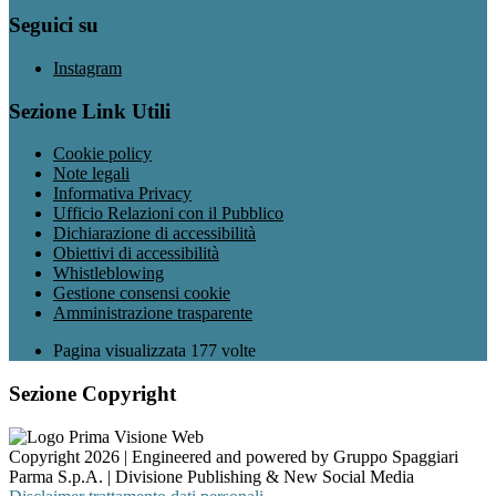
Seguici su
Instagram
Sezione Link Utili
Cookie policy
Note legali
Informativa Privacy
Ufficio Relazioni con il Pubblico
Dichiarazione di accessibilità
Obiettivi di accessibilità
Whistleblowing
Gestione consensi cookie
Amministrazione trasparente
Pagina visualizzata
177
volte
Sezione Copyright
Copyright 2026 | Engineered and powered by Gruppo Spaggiari
Parma S.p.A. | Divisione Publishing & New Social Media