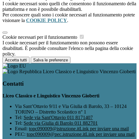
I cookie necessari sono quelli che consentono il funzionamento della
piattaforma e non è possibile disabilitarli.
Per conoscere quali sono i cookie necessari al funzionamento potete
visionare la
COOKIE POLICY
.
Cookie necessari per il funzionamento
I cookie necessari per il funzionamento non possono essere
disabilitati. È possibile consultare l'elenco nella pagina della cookie
policy.
Accetta tutti
Salva le preferenze
Liceo Classico e Linguistico Vincenzo Gioberti
Contatti
Liceo Classico e Linguistico Vincenzo Gioberti
Via Sant’Ottavio 9/11 e Via Giulia di Barolo, 33 – 10124
TORINO – Distretto Scolastico n° 1
Tel:
Sede via Sant'Ottavio 011 8171407
Tel:
Sede via Giulia di Barolo 011 882701
Email:
topc090009@istruzione.it
Link per inviare una mail
PEC:
topc090009@pec.istruzione.it
Link per inviare una mail