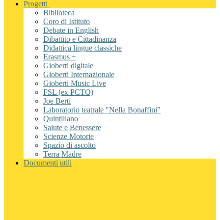
Progetti
Biblioteca
Coro di Istituto
Debate in English
Dibattito e Cittadinanza
Didattica lingue classiche
Erasmus +
Gioberti digitale
Gioberti Internazionale
Gioberti Music Live
FSL (ex PCTO)
Joe Berti
Laboratorio teatrale "Nella Bonaffini"
Quintiliano
Salute e Benessere
Scienze Motorie
Spazio di ascolto
Terra Madre
Documenti utili