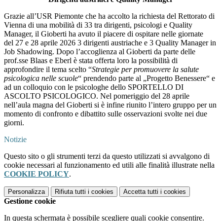
Grazie all’USR Piemonte che ha accolto la richiesta del Rettorato di
Vienna di una mobilità di 33 tra dirigenti, psicologi e Quality
Manager, il Gioberti ha avuto il piacere di ospitare nelle giornate
del 27 e 28 aprile 2026 3 dirigenti austriache e 3 Quality Manager in
Job Shadowing. Dopo l’accoglienza al Gioberti da parte delle
prof.sse Blaas e Eberl è stata offerta loro la possibilità di
approfondire il tema scelto “
Strategie per promuovere la salute
psicologica nelle scuole
“ prendendo parte al „Progetto Benessere“ e
ad un colloquio con le psicologhe dello SPORTELLO DI
ASCOLTO PSICOLOGICO. Nel pomeriggio del
28 aprile
nell’aula magna del Gioberti si è infine riunito l’intero gruppo per
un
momento di confronto e dibattito sulle osservazioni svolte nei due
giorni.
Notizie
Questo sito o gli strumenti terzi da questo utilizzati si avvalgono di
cookie necessari al funzionamento ed utili alle finalità illustrate nella
COOKIE POLICY
.
Personalizza
Rifiuta tutti
i cookies
Accetta tutti
i cookies
Gestione cookie
In questa schermata è possibile scegliere quali cookie consentire.