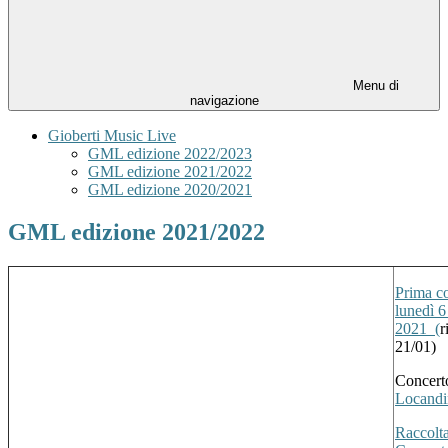
Menu di
navigazione
Gioberti Music Live
GML edizione 2022/2023
GML edizione 2021/2022
GML edizione 2020/2021
GML edizione 2021/2022
Prima c
lunedì 
2021 (
r
21/01)
Concerto
Locand
Raccolta