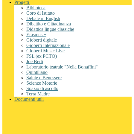
Progetti
Biblioteca
Coro di Istituto
Debate in English
Dibattito e Cittadinanza
Didattica lingue classiche
Erasmus +
Gioberti digitale
Gioberti Internazionale
Gioberti Music Live
FSL (ex PCTO)
Joe Berti
Laboratorio teatrale "Nella Bonaffini"
Quintiliano
Salute e Benessere
Scienze Motorie
Spazio di ascolto
Terra Madre
Documenti utili