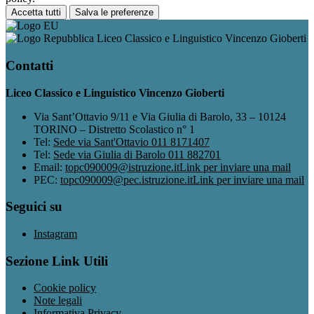
Accetta tutti
Salva le preferenze
Liceo Classico e Linguistico Vincenzo Gioberti
Contatti
Liceo Classico e Linguistico Vincenzo Gioberti
Via Sant’Ottavio 9/11 e Via Giulia di Barolo, 33 – 10124
TORINO – Distretto Scolastico n° 1
Tel:
Sede via Sant'Ottavio 011 8171407
Tel:
Sede via Giulia di Barolo 011 882701
Email:
topc090009@istruzione.it
Link per inviare una mail
PEC:
topc090009@pec.istruzione.it
Link per inviare una mail
Seguici su
Instagram
Sezione Link Utili
Cookie policy
Note legali
Informativa Privacy