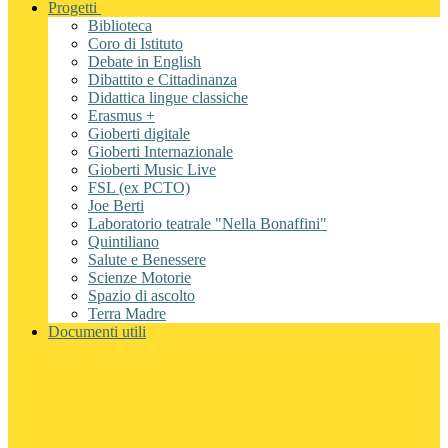
Progetti
Biblioteca
Coro di Istituto
Debate in English
Dibattito e Cittadinanza
Didattica lingue classiche
Erasmus +
Gioberti digitale
Gioberti Internazionale
Gioberti Music Live
FSL (ex PCTO)
Joe Berti
Laboratorio teatrale "Nella Bonaffini"
Quintiliano
Salute e Benessere
Scienze Motorie
Spazio di ascolto
Terra Madre
Documenti utili