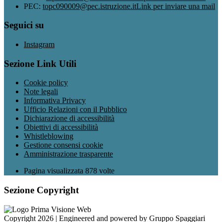
PEC:
topc090009@pec.istruzione.it
Link per inviare una mail
Seguici su
Instagram
Sezione Link Utili
Cookie policy
Note legali
Informativa Privacy
Ufficio Relazioni con il Pubblico
Dichiarazione di accessibilità
Obiettivi di accessibilità
Whistleblowing
Gestione consensi cookie
Amministrazione trasparente
Pagina visualizzata
878
volte
Sezione Copyright
Copyright 2026 | Engineered and powered by Gruppo Spaggiari