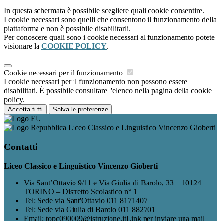
In questa schermata è possibile scegliere quali cookie consentire.
I cookie necessari sono quelli che consentono il funzionamento della
piattaforma e non è possibile disabilitarli.
Per conoscere quali sono i cookie necessari al funzionamento potete
visionare la
COOKIE POLICY
.
Cookie necessari per il funzionamento
I cookie necessari per il funzionamento non possono essere
disabilitati. È possibile consultare l'elenco nella pagina della cookie
policy.
Accetta tutti
Salva le preferenze
Liceo Classico e Linguistico Vincenzo Gioberti
Contatti
Liceo Classico e Linguistico Vincenzo Gioberti
Via Sant’Ottavio 9/11 e Via Giulia di Barolo, 33 – 10124
TORINO – Distretto Scolastico n° 1
Tel:
Sede via Sant'Ottavio 011 8171407
Tel:
Sede via Giulia di Barolo 011 882701
Email:
topc090009@istruzione.it
Link per inviare una mail