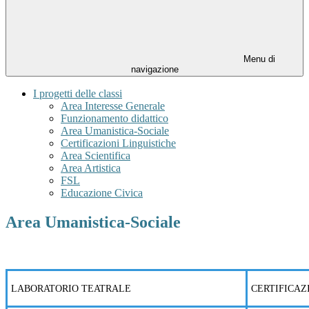
Menu di
navigazione
I progetti delle classi
Area Interesse Generale
Funzionamento didattico
Area Umanistica-Sociale
Certificazioni Linguistiche
Area Scientifica
Area Artistica
FSL
Educazione Civica
Area Umanistica-Sociale
LABORATORIO TEATRALE
CERTIFICAZ