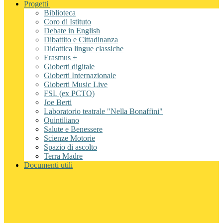
Progetti
Biblioteca
Coro di Istituto
Debate in English
Dibattito e Cittadinanza
Didattica lingue classiche
Erasmus +
Gioberti digitale
Gioberti Internazionale
Gioberti Music Live
FSL (ex PCTO)
Joe Berti
Laboratorio teatrale "Nella Bonaffini"
Quintiliano
Salute e Benessere
Scienze Motorie
Spazio di ascolto
Terra Madre
Documenti utili