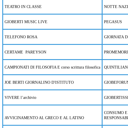
TEATRO IN CLASSE
NOTTE NAZI
GIOBERTI MUSIC LIVE
PEGASUS
TELEFONO ROSA
GIORNATA D
CERTAME
PAREYSON
PROMEMORI
CAMPIONATI DI FILOSOFIA E corso scrittura filosofica
QUINTILIA
JOE BERTI GIORNALINO D'ISTITUTO
GIOBEFORU
VIVERE l’archivio
GIOBERTISS
CONSUMO E
AVVICINAMENTO AL GRECO E AL LATINO
RESPONSAB