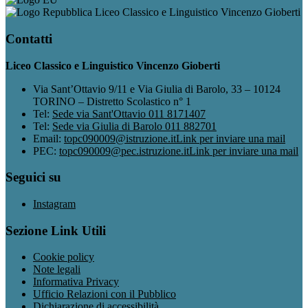
Liceo Classico e Linguistico Vincenzo Gioberti
Contatti
Liceo Classico e Linguistico Vincenzo Gioberti
Via Sant’Ottavio 9/11 e Via Giulia di Barolo, 33 – 10124
TORINO – Distretto Scolastico n° 1
Tel:
Sede via Sant'Ottavio 011 8171407
Tel:
Sede via Giulia di Barolo 011 882701
Email:
topc090009@istruzione.it
Link per inviare una mail
PEC:
topc090009@pec.istruzione.it
Link per inviare una mail
Seguici su
Instagram
Sezione Link Utili
Cookie policy
Note legali
Informativa Privacy
Ufficio Relazioni con il Pubblico
Dichiarazione di accessibilità