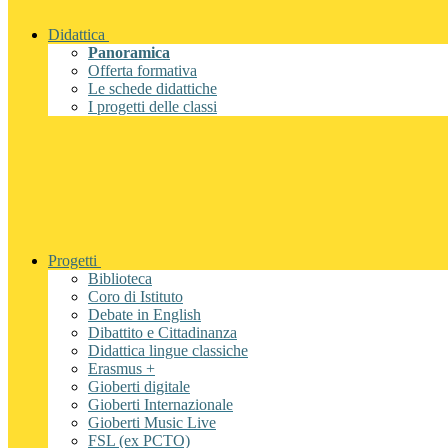
Didattica
Panoramica
Offerta formativa
Le schede didattiche
I progetti delle classi
Progetti
Biblioteca
Coro di Istituto
Debate in English
Dibattito e Cittadinanza
Didattica lingue classiche
Erasmus +
Gioberti digitale
Gioberti Internazionale
Gioberti Music Live
FSL (ex PCTO)