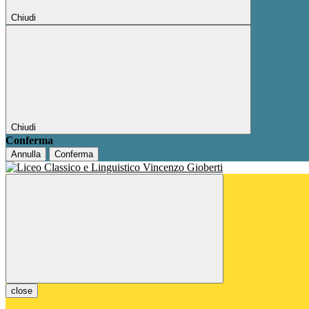
Chiudi
Chiudi
Conferma
Annulla
Conferma
close