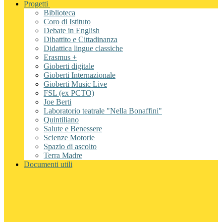
Progetti
Biblioteca
Coro di Istituto
Debate in English
Dibattito e Cittadinanza
Didattica lingue classiche
Erasmus +
Gioberti digitale
Gioberti Internazionale
Gioberti Music Live
FSL (ex PCTO)
Joe Berti
Laboratorio teatrale "Nella Bonaffini"
Quintiliano
Salute e Benessere
Scienze Motorie
Spazio di ascolto
Terra Madre
Documenti utili