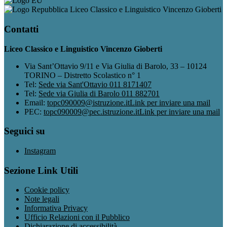
Liceo Classico e Linguistico Vincenzo Gioberti
Contatti
Liceo Classico e Linguistico Vincenzo Gioberti
Via Sant’Ottavio 9/11 e Via Giulia di Barolo, 33 – 10124
TORINO – Distretto Scolastico n° 1
Tel:
Sede via Sant'Ottavio 011 8171407
Tel:
Sede via Giulia di Barolo 011 882701
Email:
topc090009@istruzione.it
Link per inviare una mail
PEC:
topc090009@pec.istruzione.it
Link per inviare una mail
Seguici su
Instagram
Sezione Link Utili
Cookie policy
Note legali
Informativa Privacy
Ufficio Relazioni con il Pubblico
Dichiarazione di accessibilità